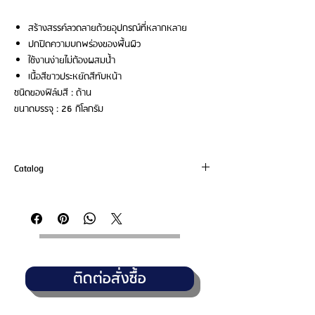
สร้างสรรค์ลวดลายด้วยอุปกรณ์ที่หลากหลาย
ปกปิดความบกพร่องของพื้นผิว
ใช้งานง่ายไม่ต้องผสมน้ำ
เนื้อสีขาวประหยัดสีทับหน้า
ชนิดของฟิล์มสี : ด้าน
ขนาดบรรจุ : 26 กิโลกรัม
Catalog
E-Catalog
https://www.toagroup.com/storage/downloads/ecatalog/s
pecial-paint/2025/e-catalog-toa-decor-stone.pdf
ติดต่อสั่งซื้อ