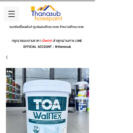
ธนทรัพย์โฮมเพ้นท์ ศูนย์ผสมสีครบวงจร จำหน่ายสีครบวงจร
กรุณาสอบถามราคา
อัพเดท
ล่าสุดผ่านทาง LINE
OFFICIAL ACCOUNT : @thanasub