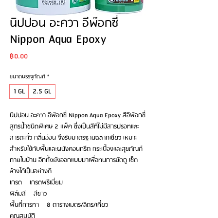
นิปปอน อะควา อีพ๊อกซี่
Nippon Aqua Epoxy
Price
฿0.00
ขนาดบรรจุภัณฑ์
*
1 GL
2.5 GL
นิปปอน อะควา อีพ๊อกซี่ Nippon Aqua Epoxy สีอีพ๊อกซี่
สูตรน้ำชนิดพิเศษ 2 แพ็ค ซึ่งเป็นสีที่ไม่มีสารปรอทและ
สารตะกั่ว กลิ่นอ่อน จึงรับมาตรฐานฉลากเขียว เหมาะ
สำหรับใช้กับพื้นและผนังคอนกรีต กระเบื้องและสุขภัณฑ์
ภายในบ้าน อีกทั้งยังออกแบบมาเพื่อทนการขัดถู เช็ด
ล้างได้เป็นอย่างดี
เกรด เกรดพรีเมี่ยม
ฟิล์มสี สีขาว
พื้นที่การทา 8 ตารางเมตร/ลิตร/เที่ยว
คุณสมบัติ