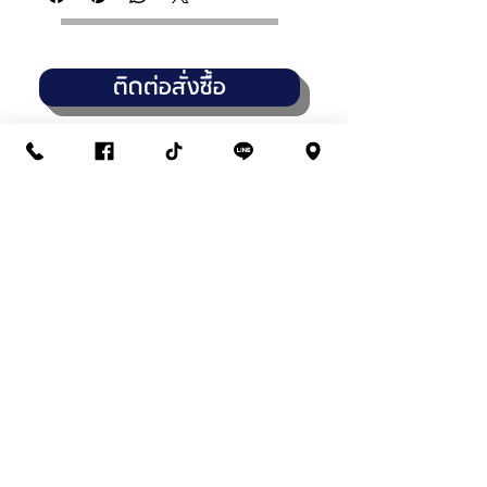
ติดต่อสั่งซื้อ
THANASUB HOMEPAINT
สาขา : วัชรพล (สำนักงานใหญ่)
14,16,18 ถนนวัชรพล แขวงท่าแร้ง
เขตบางเขน กทมฯ 10230
02-945-4961
/
02-038-3339
เปิดบริการทุกวัน จันทร์-เสาร์
7:30 - 17:30 น
สาขา : พระยาสุเรนทร์-รามอินทรา109
1101/5 ถนนพระยาสุเรนทร์ แขวงบางชัน
เขตคลองสามวา กทมฯ 10510
02-540-3335
/
096-965-5335