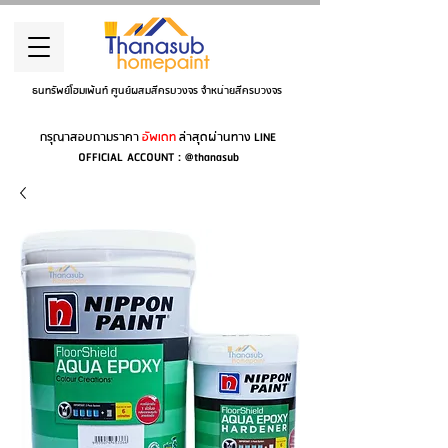
ธนทรัพย์โฮมเพ้นท์ ศูนย์ผสมสีครบวงจร จำหน่ายสีครบวงจร
กรุณาสอบถามราคา
อัพเดท
ล่าสุดผ่านทาง LINE
OFFICIAL ACCOUNT : @thanasub