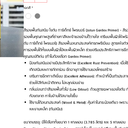
เฉดสี
*
สีรองพื้นกันสนิม โจตัน การ์เด็กซ์ ไพรเมอร์ (Jotun Gardex Primer) - สีรอ
รองพื้นคุณภาพสูงที่ช่างทาสีและเจ้าของบ้านไว้วางใจ! เตรียมพื้นผิวให้พ
ตัน การ์เด็กซ์ ไพรเมอร์) สีรองพื้นอเนกประสงค์เกรดพรีเมียม สูตรแห้งตั
ทารองพื้นได้ทั้งบนพื้นผิวไม้และพื้นผิวเหล็ก ช่วยเสริมประสิทธิภาพการยึด
คุณสมบัติเด่น (ทำไมต้องเลือก Gardex Primer):
ป้องกันสนิมอย่างมีประสิทธิภาพ (Excellent Rust Prevention): เมื่อ
เกิดสนิมและการกัดกร่อน ยืดอายุการใช้งานของโครงสร้าง
เสริมการยึดเกาะดีเยี่ยม (Excellent Adhesion): ทำหน้าที่เป็นตัวประสานช
ช่วยให้สีทับหน้าติดทน ไม่หลุดล่อนง่าย
กลิ่นอ่อนกว่าสีรองพื้นทั่วไป (Low Odour): ด้วยสูตรเฉพาะของโจตัน ทำ
ท้องตลาด ทาในบ้านได้สบายใจขึ้น
ใช้งานได้อเนกประสงค์ (Wood & Metal): คุ้มค่าในกระป๋องเดียว เพราะสา
และงานเหล็ก (กันสนิม)
ขนาดบรรจุ: มีให้เลือกทั้งขนาด 1 แกลลอน (3.785 ลิตร) และ 5 แกลลอน