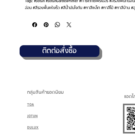
Tags: #Jotun #JotunGardexPrimer #การ์เด็กซ์ไพรเมอร์ #สีรองพื้นกันสนิม
อ่อน #สีรองพื้นแห้งเร็ว #สีน้ำมันโจตัน #ทาสีเหล็ก #ทาสีไม้ #ทาสีบ้าน #
ติดต่อสั่งซื้อ
กลุ่มสินค้ายอดนิยม
แอดไล
TOA
JOTUN
DULUX