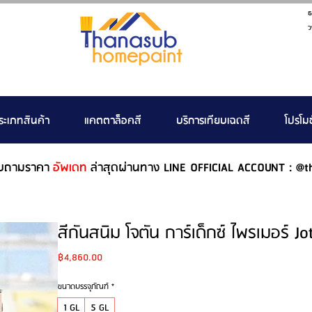
ธ
ว
ระเภทสินค้า
แคตตาล็อคสี
บริการเทียบเฉดสี
โปรโมช
บถามราคา
อัพเดท
ล่าสุดผ่านทาง LINE OFFICIAL ACCOUNT : @t
สีกันสนิม โจตัน การ์เด็กซ์ ไพรเมอร์ J
Price
฿4,860.00
ขนาดบรรจุภัณฑ์
*
1 GL
5 GL