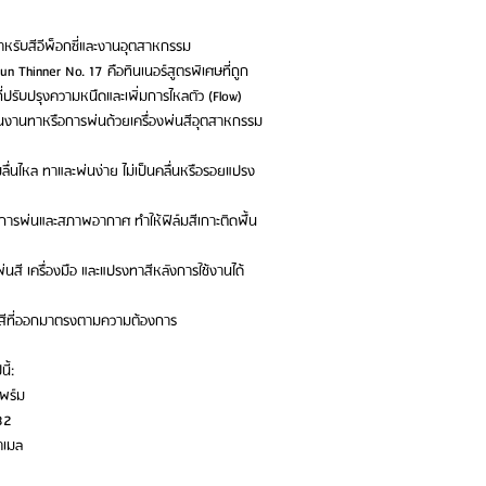
สำหรับสีอีพ็อกซี่และงานอุตสาหกรรม
n Thinner No. 17 คือทินเนอร์สูตรพิเศษที่ถูก
ี่ปรับปรุงความหนืดและเพิ่มการไหลตัว (Flow)
เป็นงานทาหรือการพ่นด้วยเครื่องพ่นสีอุตสาหกรรม
ามลื่นไหล ทาและพ่นง่าย ไม่เป็นคลื่นหรือรอยแปรง
ารพ่นและสภาพอากาศ ทำให้ฟิล์มสีเกาะติดพื้น
สี เครื่องมือ และแปรงทาสีหลังการใช้งานได้
พงานสีที่ออกมาตรงตามความต้องการ
ี้:
ไพร์ม
82
าเมล