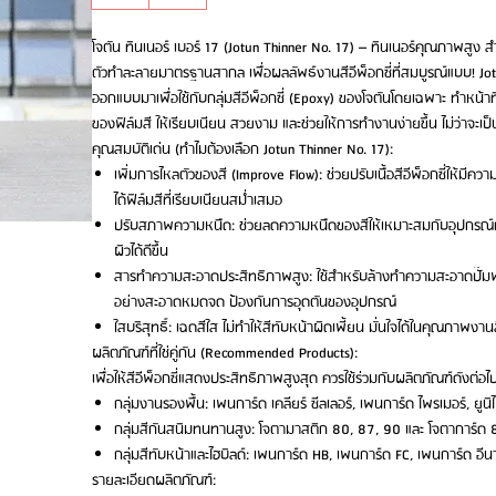
โจตัน ทินเนอร์ เบอร์ 17 (Jotun Thinner No. 17) – ทินเนอร์คุณภาพสูง 
ตัวทำละลายมาตรฐานสากล เพื่อผลลัพธ์งานสีอีพ็อกซี่ที่สมบูรณ์แบบ! Jotu
ออกแบบมาเพื่อใช้กับกลุ่มสีอีพ็อกซี่ (Epoxy) ของโจตันโดยเฉพาะ ทำหน้าท
ของฟิล์มสี ให้เรียบเนียน สวยงาม และช่วยให้การทำงานง่ายขึ้น ไม่ว่าจะ
คุณสมบัติเด่น (ทำไมต้องเลือก Jotun Thinner No. 17):
เพิ่มการไหลตัวของสี (Improve Flow): ช่วยปรับเนื้อสีอีพ็อกซี่ให้มีคว
ได้ฟิล์มสีที่เรียบเนียนสม่ำเสมอ
ปรับสภาพความหนืด: ช่วยลดความหนืดของสีให้เหมาะสมกับอุปกรณ์ก
ผิวได้ดีขึ้น
สารทำความสะอาดประสิทธิภาพสูง: ใช้สำหรับล้างทำความสะอาดปั๊มพ่น
อย่างสะอาดหมดจด ป้องกันการอุดตันของอุปกรณ์
ใสบริสุทธิ์: เฉดสีใส ไม่ทำให้สีทับหน้าผิดเพี้ยน มั่นใจได้ในคุณภา
ผลิตภัณฑ์ที่ใช่คู่กัน (Recommended Products):
เพื่อให้สีอีพ็อกซี่แสดงประสิทธิภาพสูงสุด ควรใช้ร่วมกับผลิตภัณฑ์ดังต่อไปน
กลุ่มงานรองพื้น: เพนการ์ด เคลียร์ ซีลเลอร์, เพนการ์ด ไพรเมอร์, ยูนิ
กลุ่มสีกันสนิมทนทานสูง: โจตามาสติก 80, 87, 90 และ โจตาการ์ด 
กลุ่มสีทับหน้าและไฮบิลด์: เพนการ์ด HB, เพนการ์ด FC, เพนการ์ด อีน
รายละเอียดผลิตภัณฑ์: