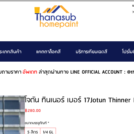
ธ
ว
ระเภทสินค้า
แคตตาล็อคสี
บริการเทียบเฉดสี
โปรโมช
บถามราคา
อัพเดท
ล่าสุดผ่านทาง LINE OFFICIAL ACCOUNT : @t
โจตัน ทินเนอร์ เบอร์ 17Jotun Thinner
Price
฿280.00
ขนาดบรรจุภัณฑ์
*
5 ลิตร
1/4 GL