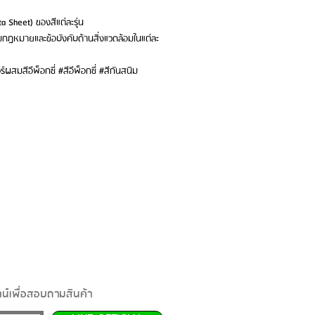
a Sheet) ของสีแต่ละรุ่น
ตามกฎหมายและข้อบังคับด้านสิ่งแวดล้อมในแต่ละ
ผสมสีอีพ็อกซี่ #สีอีพ็อกซี่ #สีกันสนิม
น์เพื่อสอบถามสินค้า