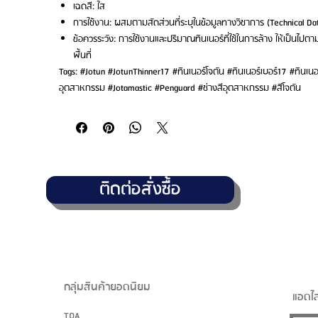
เฉดสี: ใส
การใช้งาน: ผสมตามสัดส่วนที่ระบุในข้อมูลทางวิชาการ (Technical Dat
ข้อควรระวัง: การใช้งานและปริมาณทินเนอร์ที่ใช้ในการล้าง ให้เป็นไป
พื้นที่
Tags: #Jotun #JotunThinner17 #ทินเนอร์โจตัน #ทินเนอร์เบอร์17 #ทินเนอร์
อุตสาหกรรม #Jotamastic #Penguard #ช่างสีอุตสาหกรรม #สีโจตัน
ติดต่อสั่งซื้อ
กลุ่มสินค้ายอดนิยม
แอดไล
TOA