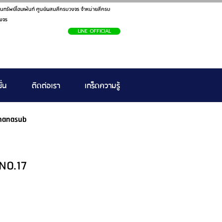
นทรัพย์โฮมเพ้นท์ ศูนย์ผสมสีครบวงจร จำหน่ายสีครบ
งจร
LINE OFFICIAL
ั่น
ติดต่อเรา
เกร็ดความรู้
hanasub
 NO.17