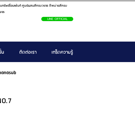
นทรัพย์โฮมเพ้นท์ ศูนย์ผสมสีครบวงจร จำหน่ายสีครบ
งจร
LINE OFFICIAL
ั่น
ติดต่อเรา
เกร็ดความรู้
hanasub
NO.7