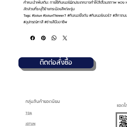
คำแนะนำเพิ่มเติม: การใช้ทินเนอร์ผิดประเภทอาจทำให้สีเสื่อมสภาพ พอง หร
สัดส่วนที่ระบุไว้ข้างกระป๋องสีแต่ละรุ่น
Tags: #Jotun #JotunThinner7 #ทินเนอร์โจตัน #ทินเนอร์เบอร์7 #สีทา
#อุปกรณ์ทาสี #ช่างสีมืออาชีพ
ติดต่อสั่งซื้อ
กลุ่มสินค้ายอดนิยม
แอดไล
TOA
JOTUN