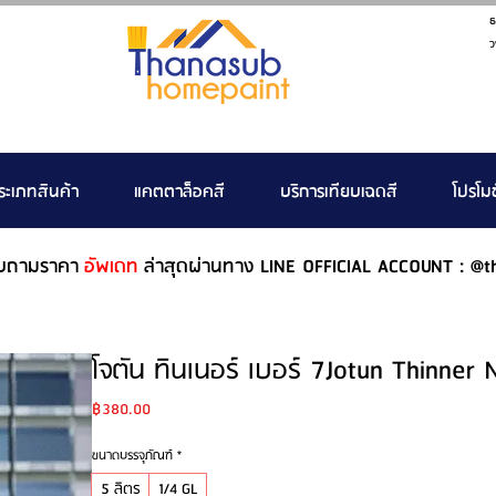
ธ
ว
ระเภทสินค้า
แคตตาล็อคสี
บริการเทียบเฉดสี
โปรโมช
บถามราคา
อัพเดท
ล่าสุดผ่านทาง LINE OFFICIAL ACCOUNT : @t
โจตัน ทินเนอร์ เบอร์ 7Jotun Thinner 
Price
฿380.00
ขนาดบรรจุภัณฑ์
*
5 ลิตร
1/4 GL