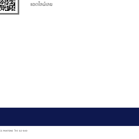
แอดไลน์เลย
AL NCS PANTONE โทร 02-945-