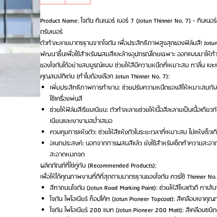
Product Name: โจตัน ทินเนอร์ เบอร์ 7 (Jotun Thinner No. 7) - ทินเน
ตรับเบอร์
ตัวทำละลายมาตรฐานจากโจตัน เพื่อประสิทธิภาพสูงสุดของฟิล์มสี! Jotun T
พัฒนาขึ้นเพื่อใช้สำหรับผสมสีและล้างอุปกรณ์โดยเฉพาะ ออกแบบมาให้ทำง
ของโจตันได้อย่างสมบูรณ์แบบ ช่วยให้สีมีความหนืดที่เหมาะสม ทาลื่น และแ
คุณสมบัติเด่น (ทำไมต้องเลือก Jotun Thinner No. 7):
เพิ่มประสิทธิภาพการทำงาน: ช่วยปรับความหนืดของสีให้เหมาะสมกับก
ใช้เครื่องพ่นสี
ช่วยให้ฟิล์มสีเรียบเนียน: ตัวทำละลายช่วยให้เนื้อสีละลายเป็นเนื้อเดียวกั
เนียนและเงางามสม่ำเสมอ
ควบคุมการแห้งตัว: ช่วยให้สีแห้งตัวในระยะเวลาที่เหมาะสม ไม่แห้งเร็ว
อเนกประสงค์: นอกจากการผสมสีแล้ว ยังใช้สำหรับเช็ดทำความสะอาดคร
สะอาดหมดจด
ผลิตภัณฑ์ที่ใช่คู่กัน (Recommended Products):
เพื่อให้ได้คุณภาพงานที่ดีที่สุดตามมาตรฐานของโจตัน ควรใช้ Thinner No. 7
สีทาถนนโจตัน (Jotun Road Marking Paint): ช่วยให้สีไหลตัวดี ทาเส้
โจตัน ไพโอเนียร์ ท็อปโค้ท (Jotun Pioneer Topcoat): สีเคลือบเงา
โจตัน ไพโอเนียร์ 200 แมท (Jotun Pioneer 200 Matt): สีเคลือบชนิดด