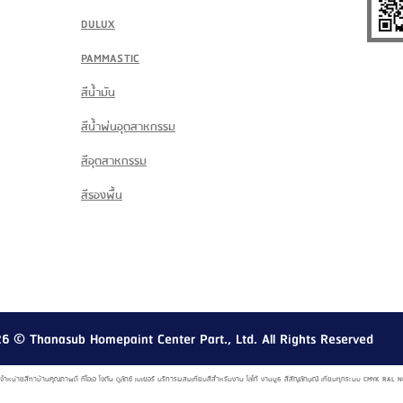
DULUX
PAMMASTIC
สีน้ำมัน
สีน้ำพ่นอุตสาหกรรม
สีอุตสาหกรรม
สีรองพื้น
26
© Thanasub Homepaint Center Part., Ltd. All Rights Reserved
์ จำหน่ายสีทาบ้านคุณภาพดี ทีโอเอ โจตัน ดูลักซ์ เบเยอร์ บริการผสมเทียบสีสำหรับงาน โลโก้ งานบูธ สีสัญลักษณ์ เทียบทุกระบบ CMYK R