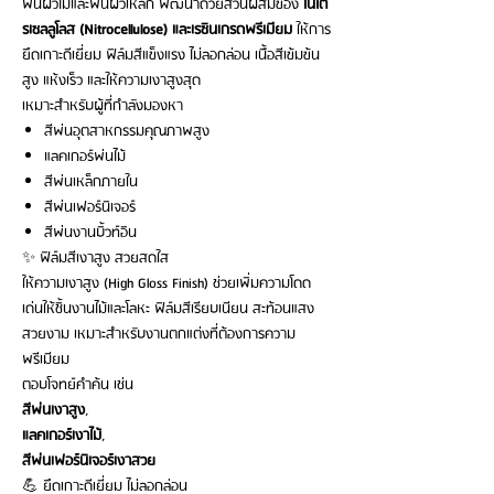
พื้นผิวไม้และพื้นผิวเหล็ก พัฒนาด้วยส่วนผสมของ
ไนโต
รเซลลูโลส (Nitrocellulose) และเรซินเกรดพรีเมียม
ให้การ
ยึดเกาะดีเยี่ยม ฟิล์มสีแข็งแรง ไม่ลอกล่อน เนื้อสีเข้มข้น
สูง แห้งเร็ว และให้ความเงาสูงสุด
เหมาะสำหรับผู้ที่กำลังมองหา
สีพ่นอุตสาหกรรมคุณภาพสูง
แลคเกอร์พ่นไม้
สีพ่นเหล็กภายใน
สีพ่นเฟอร์นิเจอร์
สีพ่นงานบิ้วท์อิน
✨ ฟิล์มสีเงาสูง สวยสดใส
ให้ความเงาสูง (High Gloss Finish) ช่วยเพิ่มความโดด
เด่นให้ชิ้นงานไม้และโลหะ ฟิล์มสีเรียบเนียน สะท้อนแสง
สวยงาม เหมาะสำหรับงานตกแต่งที่ต้องการความ
พรีเมียม
ตอบโจทย์คำค้น เช่น
สีพ่นเงาสูง
,
แลคเกอร์เงาไม้
,
สีพ่นเฟอร์นิเจอร์เงาสวย
💪 ยึดเกาะดีเยี่ยม ไม่ลอกล่อน