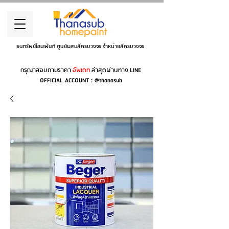
ธนทรัพย์โฮมเพ้นท์ ศูนย์ผสมสีครบวงจร จำหน่ายสีครบวงจร
กรุณาสอบถามราคา
อัพเดท
ล่าสุดผ่านทาง LINE
OFFICIAL ACCOUNT : @thanasub