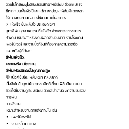
ด้วยไนโตรเซลลูโลสและเรซินเกรดพรีเมียม ช่วยเพิ่มแรง
ยึดเกาะบนพื้นผิวไม้และเหล็ก ลดปัญหาฟิล์มสีแตกลอก
ให้ความทนทานต่อการใช้งานภายในอาคาร
⚡ แห้งเร็ว ขึ้นฟิล์มไว ประหยัดเวลา
สูตรสีพ่นอุตสาหกรรมที่แห้งเร็ว ช่วยลดระยะเวลาการ
ทำงาน เหมาะสำหรับงานผลิตจำนวนมาก งานโรงงาน
เฟอร์นิเจอร์ และงานบิ้วท์อินที่ต้องการความรวดเร็ว
เหมาะกับผู้ที่ค้นหา
สีพ่นแห้งเร็ว
,
แลคเกอร์งานโรงงาน
,
สีพ่นเฟอร์นิเจอร์ไม้คุณภาพสูง
🎯 เนื้อสีเข้มข้น ฟิล์มหนา กลบมิดดี
เนื้อสีเข้มข้นสูง ให้การกลบมิดดีเยี่ยม ฟิล์มสีหนาแน่น
ช่วยให้ชิ้นงานดูเรียบเนียน สวยสม่ำเสมอ ลดจำนวนรอบ
การพ่น
การใช้งาน
เหมาะสำหรับงานตกแต่งภายใน เช่น
เฟอร์นิเจอร์ไม้
งานเหล็กตกแต่ง