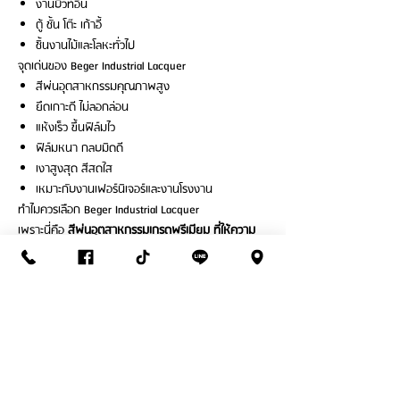
งานบิ้วท์อิน
ตู้ ชั้น โต๊ะ เก้าอี้
ชิ้นงานไม้และโลหะทั่วไป
จุดเด่นของ Beger Industrial Lacquer
สีพ่นอุตสาหกรรมคุณภาพสูง
ยึดเกาะดี ไม่ลอกล่อน
แห้งเร็ว ขึ้นฟิล์มไว
ฟิล์มหนา กลบมิดดี
เงาสูงสุด สีสดใส
เหมาะกับงานเฟอร์นิเจอร์และงานโรงงาน
ทำไมควรเลือก Beger Industrial Lacquer
เพราะนี่คือ
สีพ่นอุตสาหกรรมเกรดพรีเมียม ที่ให้ความ
เงาสูง แห้งเร็ว ยึดเกาะดี และเหมาะกับงานตกแต่งไม้และ
โลหะทุกประเภท
ตอบโจทย์ทั้งช่างมืออาชีพ โรงงานผลิต
และงานบิ้วท์อินคุณภาพสูง