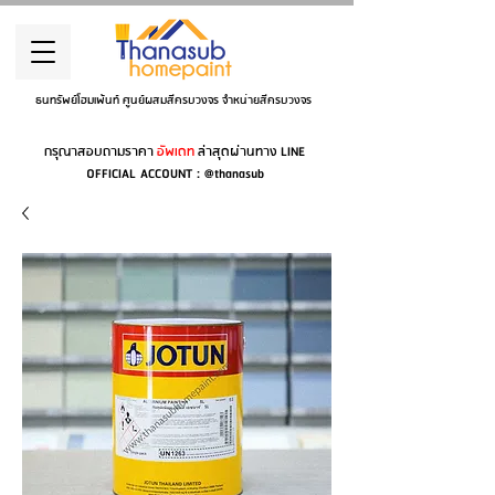
ธนทรัพย์โฮมเพ้นท์ ศูนย์ผสมสีครบวงจร จำหน่ายสีครบวงจร
กรุณาสอบถามราคา
อัพเดท
ล่าสุดผ่านทาง LINE
OFFICIAL ACCOUNT : @thanasub