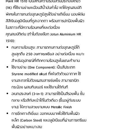
Paint HR 1510 เป็นสีทนความร้อนส่วนประกอบเดียว
(1K) ที่ใช้งานง่ายเหมือนสีน้ำมันทั่วไป แต่ให้คุณสมบัติ
พิเศษในการทนต่ออุณหภูมิสูงได้อย่างดีเยี่ยม มอบฟิล์ม
สีสีเงินอลูมิเนียมที่ดูสะอาดตา พร้อมการปกป้องพื้นผิว
ในสภาวะที่มีความร้อนคงที่และต่อเนื่อง
คุณสมบัติเด่น (ทำไมต้องเลือก Jotun Aluminium HR
1510):
ทนความร้อนสูง: สามารถทนทานต่ออุณหภูมิได้
สูงสุดถึง 250 องศาเซลเซียส อย่างต่อเนื่อง เหมาะ
สำหรับอุปกรณ์ที่เกิดความร้อนสูงในขณะทำงาน
ใช้งานง่าย (One Component): เป็นสีประเภท
Styrene modified alkyd ที่แห้งตัวด้วยอากาศ ใช้
งานสะดวกไม่ต้องผสมสารเร่งแข็ง สามารถเปิด
กระป๋อง ผสมทินเนอร์ และใช้งานได้ทันที
อเนกประสงค์ (3-in-1): สามารถใช้เป็นสีรองพื้น ชั้น
กลาง หรือสีทับหน้าได้ในตัวเดียว (ขึ้นอยู่กับระบบ
งาน) ให้ความสวยงามแบบ Metallic Finish
การยึดเกาะดีเยี่ยม: ออกแบบมาเพื่อใช้กับพื้นผิว
เหล็ก (Carbon Steel) และอลูมิเนียมที่ผ่านการเตรียม
พื้นผิวอย่างเหมาะสม