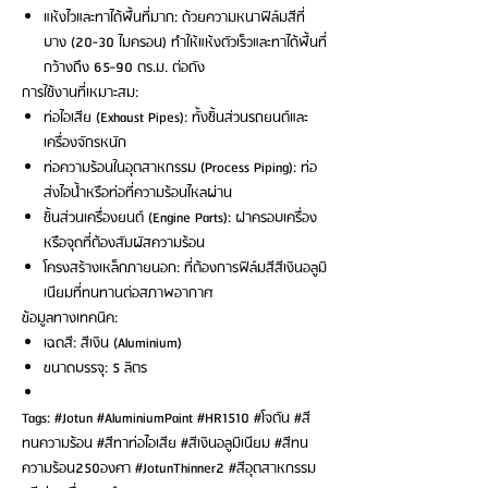
แห้งไวและทาได้พื้นที่มาก: ด้วยความหนาฟิล์มสีที่
บาง (20-30 ไมครอน) ทำให้แห้งตัวเร็วและทาได้พื้นที่
กว้างถึง 65-90 ตร.ม. ต่อถัง
การใช้งานที่เหมาะสม:
ท่อไอเสีย (Exhaust Pipes): ทั้งชิ้นส่วนรถยนต์และ
เครื่องจักรหนัก
ท่อความร้อนในอุตสาหกรรม (Process Piping): ท่อ
ส่งไอน้ำหรือท่อที่ความร้อนไหลผ่าน
ชิ้นส่วนเครื่องยนต์ (Engine Parts): ฝาครอบเครื่อง
หรือจุดที่ต้องสัมผัสความร้อน
โครงสร้างเหล็กภายนอก: ที่ต้องการฟิล์มสีสีเงินอลูมิ
เนียมที่ทนทานต่อสภาพอากาศ
ข้อมูลทางเทคนิค:
เฉดสี: สีเงิน (Aluminium)
ขนาดบรรจุ: 5 ลิตร
Tags: #Jotun #AluminiumPaint #HR1510 #โจตัน #สี
ทนความร้อน #สีทาท่อไอเสีย #สีเงินอลูมิเนียม #สีทน
ความร้อน250องศา #JotunThinner2 #สีอุตสาหกรรม