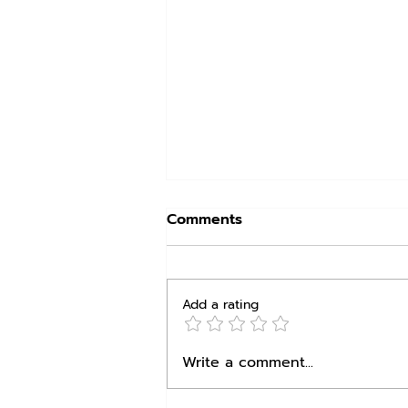
Comments
Add a rating
สีทาบ้านยี่ห้อไหนดี? เปรียบ
Write a comment...
เทียบ TOA, Jotun, Beger,
Nippon, Dulux (ฉบับร้าน