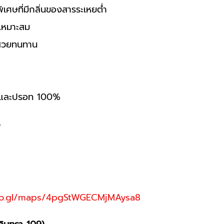
พิเศษที่มีกลิ่นของสารระเหยต่ำ
่เหมาะสม
่สวยทนทาน
 และปรอท 100%
oo.gl/maps/4pgStWGECMjMAysa8