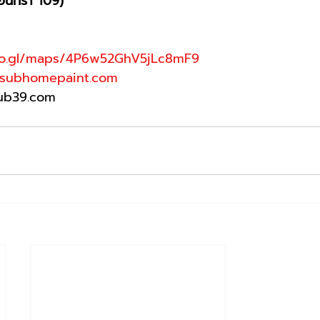
อินทรา 109) 
oo.gl/maps/4P6w52GhV5jLc8mF9
subhomepaint.com
sub39.com