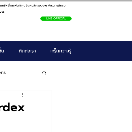
นทรัพย์โฮมเพ้นท์ ศูนย์ผสมสีครบวงจร จำหน่ายสีครบ
งจร
LINE OFFICIAL
ั่น
ติดต่อเรา
เกร็ดความรู้
ons
ardex