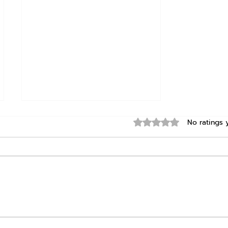
Rated 0 out of 5 star
No ratings 
𝗧𝗢𝗔 𝗖𝗼𝗹𝗼𝗿 𝗧𝗿𝗲𝗻𝗱𝘀
𝟮𝟬𝟮𝟲 :“𝗧𝗵𝗲
𝗣𝗶𝗴𝗺𝗲𝗻𝘁𝘂𝗺”