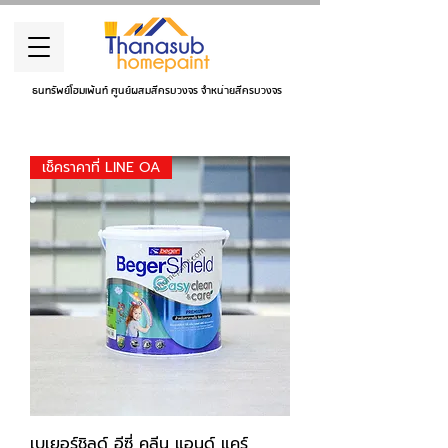
ธนทรัพย์โฮมเพ้นท์ ศูนย์ผสมสีครบวงจร จำหน่ายสีครบวงจร
เช็คราคาที่ LINE OA
เบเยอร์ชิลด์ อีซี่ คลีน แอนด์ แคร์