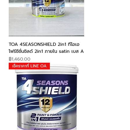
TOA 4SEASONSHIELD 2in1 ทีโอเอ
โฟร์ซีซั่นชิลด์ 2in1 ภายใน satin เบส A
Price
฿1,460.00
เช็คราคาที่ LINE OA