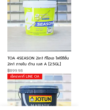
TOA 4SEASON 2in1 ทีโอเอ โฟร์ซีซั่น
2in1 ภายใน ด้าน เบส A [2.5GL]
Price
฿899.98
เช็คราคาที่ LINE OA