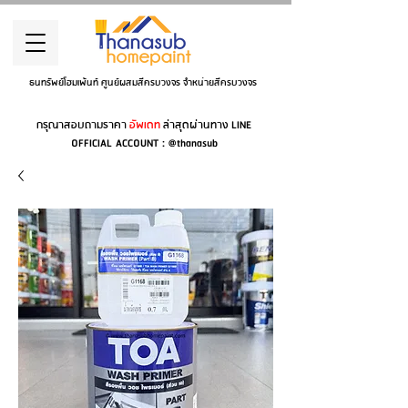
ธนทรัพย์โฮมเพ้นท์ ศูนย์ผสมสีครบวงจร จำหน่ายสีครบวงจร
กรุณาสอบถามราคา
อัพเดท
ล่าสุดผ่านทาง LINE
OFFICIAL ACCOUNT : @thanasub