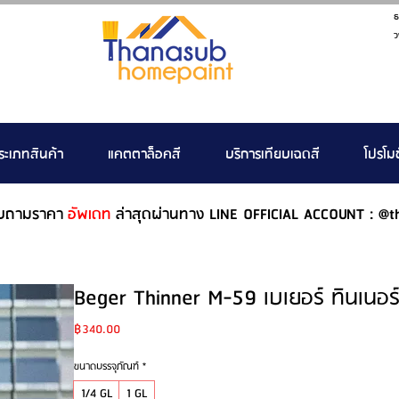
ธ
ว
ระเภทสินค้า
แคตตาล็อคสี
บริการเทียบเฉดสี
โปรโมช
บถามราคา
อัพเดท
ล่าสุดผ่านทาง LINE OFFICIAL ACCOUNT : @t
Beger Thinner M-59 เบเยอร์ ทินเนอร์
Price
฿340.00
ขนาดบรรจุภัณฑ์
*
1/4 GL
1 GL