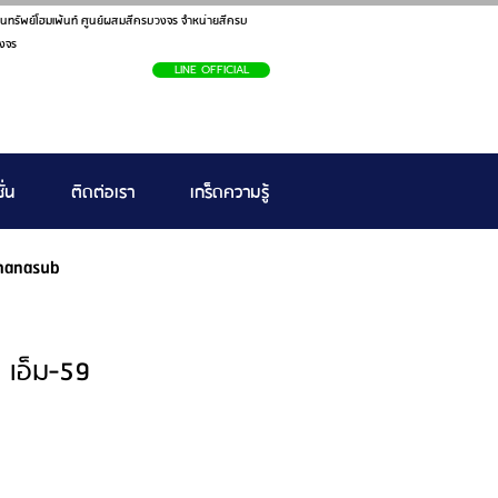
นทรัพย์โฮมเพ้นท์ ศูนย์ผสมสีครบวงจร จำหน่ายสีครบ
งจร
LINE OFFICIAL
ั่น
ติดต่อเรา
เกร็ดความรู้
hanasub
 เอ็ม-59