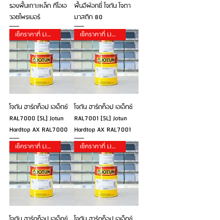
รองพื้นเกาะเหล็ก ทีโอเอ
พื้นอีพ๊อกซี่ โจตัน โจตา
วอชไพรเมอร์
มาสติก 80
เช็คราคาที่ LINE OA
เช็คราคาที่ LINE OA
โจตัน ฮาร์ดท็อป เอเอ็กซ์
โจตัน ฮาร์ดท็อป เอเอ็กซ์
RAL7000 [5L] Jotun
RAL7001 [5L] Jotun
Hardtop AX RAL7000
Hardtop AX RAL7001
เช็คราคาที่ LINE OA
เช็คราคาที่ LINE OA
โจตัน ฮาร์ดท็อป เอเอ็กซ์
โจตัน ฮาร์ดท็อป เอเอ็กซ์