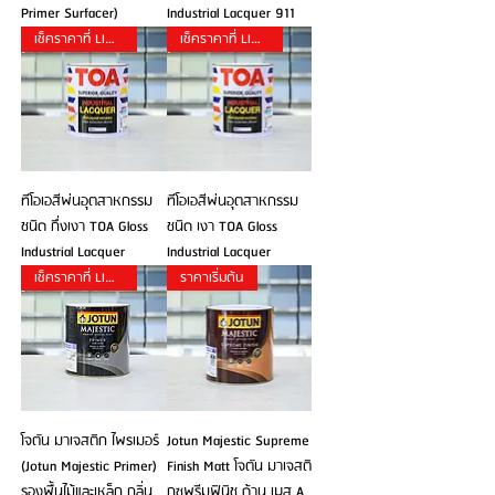
Primer Surfacer)
Industrial Lacquer 911
เช็คราคาที่ LINE OA
เช็คราคาที่ LINE OA
ทีโอเอสีพ่นอุตสาหกรรม
ทีโอเอสีพ่นอุตสาหกรรม
ชนิด กึ่งเงา TOA Gloss
ชนิด เงา TOA Gloss
Industrial Lacquer
Industrial Lacquer
เช็คราคาที่ LINE OA
ราคาเริ่มต้น
โจตัน มาเจสติก ไพรเมอร์
Jotun Majestic Supreme
(Jotun Majestic Primer)
Finish Matt โจตัน มาเจสติ
รองพื้นไม้และเหล็ก กลิ่น
กซูพรีมฟินิช ด้าน เบส A