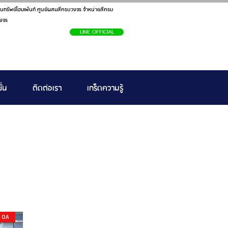
นทรัพย์โฮมเพ้นท์ ศูนย์ผสมสีครบวงจร จำหน่ายสีครบ
งจร
LINE OFFICIAL
ั่น
ติดต่อเรา
เกร็ดความรู้
E OA