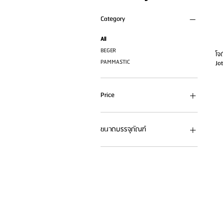
Category
All
BEGER
โจ
PAMMASTIC
Jo
Price
THB 0
THB 1,700
ขนาดบรรจุภัณฑ์
1 GL
2.5 GL
20 ลิตร
5 ลิตร