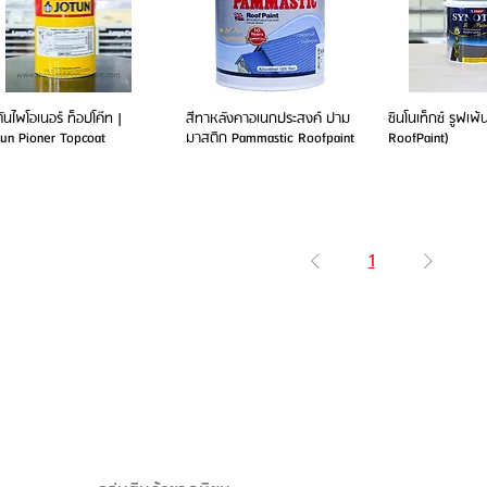
ตันไพโอเนอร์ ท็อปโค๊ท |
สีทาหลังคาอเนกประสงค์ ปาม
ซินโนเท็กซ์ รูฟเพ้
tun Pioner Topcoat
มาสติก Pammastic Roofpaint
RoofPaint)
1