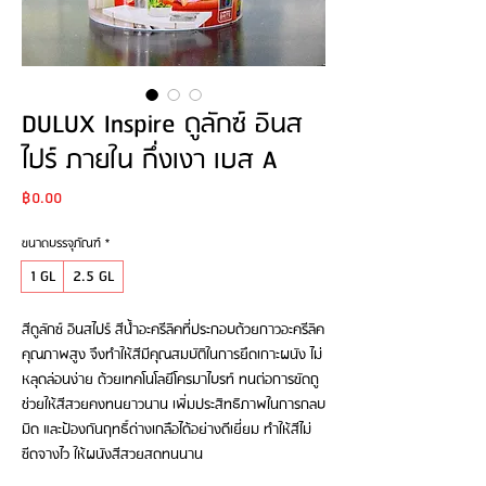
DULUX Inspire ดูลักซ์ อินส
ไปร์ ภายใน กึ่งเงา เบส A
Price
฿0.00
ขนาดบรรจุภัณฑ์
*
1 GL
2.5 GL
สีดูลักซ์ อินสไปร์ สีน้ำอะครีลิคที่ประกอบด้วยกาวอะครีลิค
คุณภาพสูง จึงทำให้สีมีคุณสมบัติในการยึดเกาะผนัง ไม่
หลุดล่อนง่าย ด้วยเทคโนโลยีโครมาไบรท์ ทนต่อการขัดถู
ช่วยให้สีสวยคงทนยาวนาน เพิ่มประสิทธิภาพในการกลบ
มิด และป้องกันฤทธิ์ด่างเกลือได้อย่างดีเยี่ยม ทำให้สีไม่
ซีดจางไว ให้ผนังสีสวยสดทนนาน