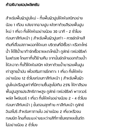
คำอธิบายแอปพลิเคชัน
สำหรับพื้นผิวปูนใหม่ - ทิ้งพื้นผิวปูนให้แห้งสนิทอย่าง
น้อย 1 เดือน หลังจากฉาบปูน แล้วทาด้วยสีรองพื้นปูน
ใหม่ 1 เที่ยว ทิ้งให้แห้งอย่างน้อย 30 นาที - 2 ชั่วโมง
ก่อนทาสีทับหน้า | สำหรับพื้นผิวปูนเก่า - ควรขัดล้างสี
เดิมที่เสื่อมสภาพออกให้หมด บริเวณที่มีเชื้อรา หรือตะไคร่
น้ำ ให้ใช้น้ำยากำจัดเชื้อราและตะไคร่น้ำ ดูลักซ์ เวเธ่อร์ชีลด์
โมลด์วอช โดยทาทิ้งไว้ข้ามคืน จากนั้นขัดล้างออกด้วยน้ำ
ให้สะอาด ทิ้งไว้ให้แห้งสนิท แล้วทาด้วยน้ำยารองพื้นปูน
เก่าสูตรน้ำมัน เพื่อเสริมการยึดเกาะ 1 เที่ยว ทิ้งให้แห้ง
อย่างน้อย 12 ชั่วโมงก่อนทาสีทับหน้า | สำหรับพื้นผิว
ปูนใหม่หรือปูนเก่าที่มีความชื้นสูงไม่เกิน 25% ให้ทาสีรอง
พื้นปูนสูตรประสิทธิภาพสูง ดูลักซ์ เวเธ่อร์ชีลด์ พาวเวอร์
พลัส ไพร์เมอร์ 1 เที่ยว ทิ้งให้แห้งอย่างน้อย 2 - 4 ชั่วโมง
ก่อนทาสีทับหน้า | ขั้นตอนสุดท้าย ทาสีทับหน้า ดูลักซ์
อินสไปร์ สำหรับทาภายใน อย่างน้อย 2 เที่ยวหรือจน
กลบมิด โดยทิ้งระยะห่างระหว่างสีที่ทาชั้นแรกและชั้นถัด
ไปอย่างน้อย 2 ชั่วโมง