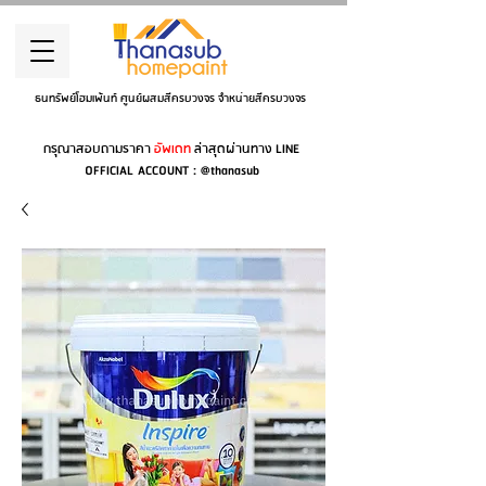
ธนทรัพย์โฮมเพ้นท์ ศูนย์ผสมสีครบวงจร จำหน่ายสีครบวงจร
กรุณาสอบถามราคา
อัพเดท
ล่าสุดผ่านทาง LINE
OFFICIAL ACCOUNT : @thanasub