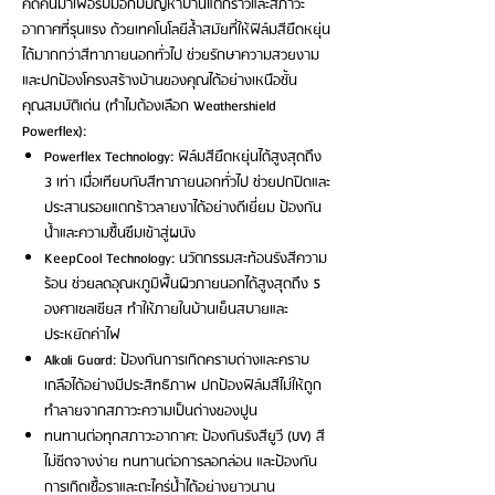
คิดค้นมาเพื่อรับมือกับปัญหาบ้านแตกร้าวและสภาวะ
อากาศที่รุนแรง ด้วยเทคโนโลยีล้ำสมัยที่ให้ฟิล์มสียืดหยุ่น
ได้มากกว่าสีทาภายนอกทั่วไป ช่วยรักษาความสวยงาม
และปกป้องโครงสร้างบ้านของคุณได้อย่างเหนือชั้น
คุณสมบัติเด่น (ทำไมต้องเลือก Weathershield
Powerflex):
Powerflex Technology: ฟิล์มสียืดหยุ่นได้สูงสุดถึง
3 เท่า เมื่อเทียบกับสีทาภายนอกทั่วไป ช่วยปกปิดและ
ประสานรอยแตกร้าวลายงาได้อย่างดีเยี่ยม ป้องกัน
น้ำและความชื้นซึมเข้าสู่ผนัง
KeepCool Technology: นวัตกรรมสะท้อนรังสีความ
ร้อน ช่วยลดอุณหภูมิพื้นผิวภายนอกได้สูงสุดถึง 5
องศาเซลเซียส ทำให้ภายในบ้านเย็นสบายและ
ประหยัดค่าไฟ
Alkali Guard: ป้องกันการเกิดคราบด่างและคราบ
เกลือได้อย่างมีประสิทธิภาพ ปกป้องฟิล์มสีไม่ให้ถูก
ทำลายจากสภาวะความเป็นด่างของปูน
ทนทานต่อทุกสภาวะอากาศ: ป้องกันรังสียูวี (UV) สี
ไม่ซีดจางง่าย ทนทานต่อการลอกล่อน และป้องกัน
การเกิดเชื้อราและตะไคร่น้ำได้อย่างยาวนาน