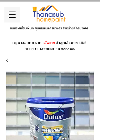
ธนทรัพย์โฮมเพ้นท์ ศูนย์ผสมสีครบวงจร จำหน่ายสีครบวงจร
กรุณาสอบถามราคา
อัพเดท
ล่าสุดผ่านทาง LINE
OFFICIAL ACCOUNT : @thanasub