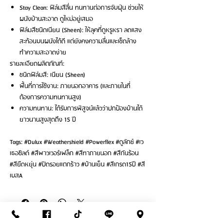
Stay Clean: ฟิล์มสีลื่น ทนทานต่อการจับฝุ่น ช่วยให้
ผนังบ้านสะอาด ดูใหม่อยู่เสมอ
ฟิล์มสีชนิดเนียน (Sheen): ให้ลุคที่ดูหรูหรา ลดแสง
สะท้อนบนผนังได้ดี แต่ยังคงความลื่นและเช็ดล้าง
ทำความสะอาดง่าย
รายละเอียดผลิตภัณฑ์:
ชนิดฟิล์มสี: เนียน (Sheen)
พื้นที่การใช้งาน: ภายนอกอาคาร (และภายในที่
ต้องการความทนทานสูง)
ความทนทาน: ได้รับการพิสูจน์แล้วว่าปกป้องบ้านได้
ยาวนานสูงสุดถึง 15 ปี
Tags: #Dulux #Weathershield #Powerflex #ดูลักซ์ #เว
เธอชิลด์ #สีพาวเวอร์เฟล็ก #สีทาภายนอก #สีกันร้อน
#สียืดหยุ่น #ปิดรอยแตกร้าว #บ้านเย็น #สีเกรด15ปี #สี
เบสA