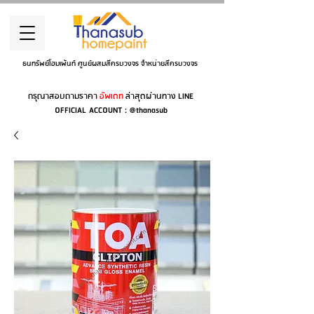
ธนทรัพย์โฮมเพ้นท์ ศูนย์ผสมสีครบวงจร จำหน่ายสีครบวงจร
กรุณาสอบถามราคา
อัพเดท
ล่าสุดผ่านทาง LINE
OFFICIAL ACCOUNT : @thanasub