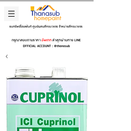
ธนทรัพย์โฮมเพ้นท์ ศูนย์ผสมสีครบวงจร จำหน่ายสีครบวงจร
กรุณาสอบถามราคา
อัพเดท
ล่าสุดผ่านทาง LINE
OFFICIAL ACCOUNT : @thanasub