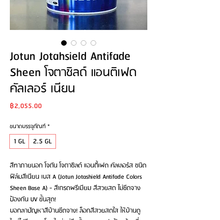
Jotun Jotahsield Antifade
Sheen โจตาชิลด์ แอนติเฟด
คัลเลอร์ เนียน
Price
฿2,055.00
ขนาดบรรจุภัณฑ์
*
1 GL
2.5 GL
สีทาภายนอก โจตัน โจตาชิลด์ แอนตี้เฟด คัลเลอร์ส ชนิด
ฟิล์มสีเนียน เบส A (Jotun Jotashield Antifade Colors
Sheen Base A) - สีเกรดพรีเมียม สีสวยสด ไม่ซีดจาง
ป้องกัน UV ขั้นสุด!
บอกลาปัญหาสีบ้านซีดจาง! ล็อกสีสวยสดใส ให้บ้านดู