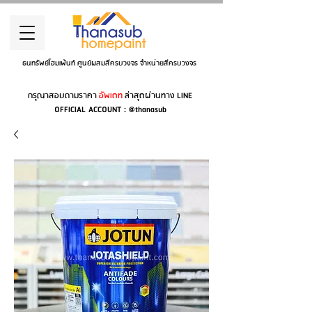
ธนทรัพย์โฮมเพ้นท์ ศูนย์ผสมสีครบวงจร จำหน่ายสีครบวงจร
กรุณาสอบถามราคา
อัพเดท
ล่าสุดผ่านทาง LINE
OFFICIAL ACCOUNT : @thanasub