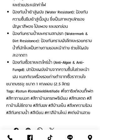
และช่วยประหยัดค่าไฟ
ป้องกันน้ำเข้าสู่ผนัง (Water Resistant): ป้องกัน
ความชื้นซึมเข้าสู่เนื้อปูน ซึ่งเป็นสาเหตุหลักของ
ปัญหาสีพอง โป่งพอง และลอกล่อน
ป้องกันคราบน้ำและคราบสกปรก (Watermark &
Dirt Resistance): ป้องกันคราบฝังลึกและรอยคราบ
น้ำที่มักไหลเป็นทางตามขอบหน้าต่าง ช่วยให้ผนัง
สะอาดตา
ป้องกันเชื้อราและตะไคร่น้ำ (Anti-Algae & Anti-
Fungal): ปกป้องผนังบ้านจากความชื้นในช่วงหน้า
ฝน หมดกังวลเรื่องรอยด่างดำจากเชื้อรากวนใจ
ขนาดบรรจุ: ขนาด 1 แกลลอน (2.5 ลิตร)
Tags: #Jotun #JotashieldAntifade #โจตาชิลด์แอนตี้เฟด
#สีทาภายนอก #สีทาบ้านเกรดพรีเมียม #สีทนแดด #สี
ทาบ้านไม่ซีดจาง #สีกันUV #สีบ้านเย็น #สีลดความร้อน
#สีกันคราบน้ำ #สีเนียน #ทาสีบ้านใหม่ #แต่งบ้านสวย