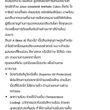
ใหม่ไปอีกนาน โฉมใหม่! สู่อีกขั้นของการปกป้องบ้านที่
คุณรักด้วย Jotun Jotashield Antifade Colors (โจตัน โจ
ตาชิลด์ แอนตี้เฟด คัลเลอร์ส) ชนิดฟิล์มสีเนียน มาพร้อม
เฉดสีหลากหลายที่ผ่านการเลือกสรรอย่างพิถีพิถันโดย
ผู้เชี่ยวชาญด้านการออกแบบเฉดสีระดับโลก ให้คุณหมด
กังวลเรื่องการต้องเสียเงินจ้างช่างมาทาสีบ้านใหม่
บ่อยๆ!
สีเบส A (Base A) คืออะไร? เนื้อสีเบสคุณภาพสูงสำหรับ
นำไปเข้าเครื่องผสมสีระบบคอมพิวเตอร์ เหมาะสำหรับ
ผสมเฉดสีโทนอ่อน สีพาสเทล หรือสีสว่าง ให้สีเป๊ะ ตรง
ปก สวยงามตามแคตตาล็อก!
คุณสมบัติเด่น (ปกป้องเหนือระดับ เพื่อบ้านสวย
ยาวนาน):
ป้องกันรังสียูวีเหนือชั้น (Superior UV Protection):
ฟิล์มสีทนทานต่อแดดจัดจ้าของเมืองไทย ช่วยล็อก
เม็ดสีให้สดใส ไม่ซีดจางเร็ว บ้านสวยทนทานข้าม
ทศวรรษ
ลดความร้อน ช่วยให้บ้านเย็น (Temperature
Cooling): นวัตกรรมสะท้อนรังสีความร้อน ช่วยลด
อุณหภูมิสะสมที่ผนัง ทำให้ภายในบ้านเย็นสบายขึ้น