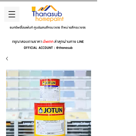
ธนทรัพย์โฮมเพ้นท์ ศูนย์ผสมสีครบวงจร จำหน่ายสีครบวงจร
กรุณาสอบถามราคา
อัพเดท
ล่าสุดผ่านทาง LINE
OFFICIAL ACCOUNT : @thanasub