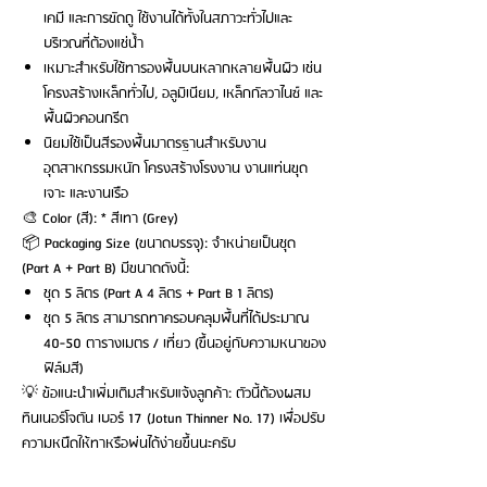
เคมี และการขัดถู ใช้งานได้ทั้งในสภาวะทั่วไปและ
บริเวณที่ต้องแช่น้ำ
เหมาะสำหรับใช้ทารองพื้นบนหลากหลายพื้นผิว เช่น
โครงสร้างเหล็กทั่วไป, อลูมิเนียม, เหล็กกัลวาไนซ์ และ
พื้นผิวคอนกรีต
นิยมใช้เป็นสีรองพื้นมาตรฐานสำหรับงาน
อุตสาหกรรมหนัก โครงสร้างโรงงาน งานแท่นขุด
เจาะ และงานเรือ
🎨 Color (สี): * สีเทา (Grey)
📦 Packaging Size (ขนาดบรรจุ): จำหน่ายเป็นชุด
(Part A + Part B) มีขนาดดังนี้:
ชุด 5 ลิตร (Part A 4 ลิตร + Part B 1 ลิตร)
ชุด 5 ลิตร สามารถทาครอบคลุมพื้นที่ได้ประมาณ
40-50 ตารางเมตร / เที่ยว (ขึ้นอยู่กับความหนาของ
ฟิล์มสี)
💡 ข้อแนะนำเพิ่มเติมสำหรับแจ้งลูกค้า: ตัวนี้ต้องผสม
ทินเนอร์โจตัน เบอร์ 17 (Jotun Thinner No. 17) เพื่อปรับ
ความหนืดให้ทาหรือพ่นได้ง่ายขึ้นนะครับ