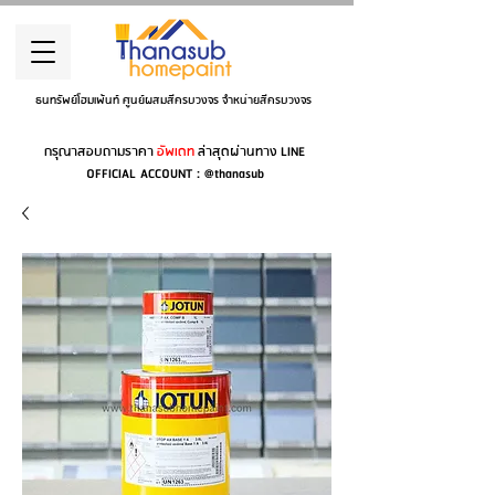
ธนทรัพย์โฮมเพ้นท์ ศูนย์ผสมสีครบวงจร จำหน่ายสีครบวงจร
กรุณาสอบถามราคา
อัพเดท
ล่าสุดผ่านทาง LINE
OFFICIAL ACCOUNT : @thanasub