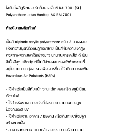
โจตัน โพลียูรีเทน ฮาร์ดท็อป เอเอ็กซ์ RAL7001 [5L]
Polyurethane Jotun Hardtop AX RAL7001
คำอธิบายผลิตภัณฑ์
เป็นสี aliphatic acrylic polyurethane ชนิด 2 ส่วนผสม
แห้งตัวสมบูรณ์ด้วยปฏิกริยาเคมี เป็นสีที่มีความเงาสูง
คงสภาพความเงาได้อย่างยาว นานทนสารเคมีได้ ดี เป็น
สีเนื้อสีสูง ผลิตภัณฑ์นี้ไม่มีส่วนผสมของตัวทําละลายที่
อยู่ในรายการกลุ่มสารมลพิษ สารที่ก่อให้ เกิดภาวะมลพิษ
Hazardous Air Pollutants (HAPs)
• ใช้สำหรับเป็นสีทับหน้า งานเหล็ก คอนกรีต อลูมิเนียม
กัลวาไนซ์
• ใช้สำหรับงานกลางแจ้งที่ต้องการความทนทานสูง
ป้องกันรังสี UV
• ใช้สำหรับงาน อาคาร / โรงงาน /เรือเดินทะเล/สิ่งปลูก
สร้างชายฝั่ง
• สามารถทนทาน แดดกล้า ลมแรง ความร้อน ความ