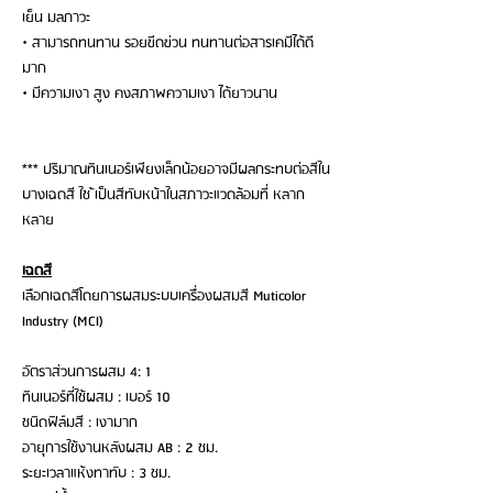
เย็น มลภาวะ
• สามารถทนทาน รอยขีดข่วน ทนทานต่อสารเคมีได้ดี
มาก
• มีความเงา สูง คงสภาพความเงา ได้ยาวนาน
*** ปริมาณทินเนอร์เพียงเล็กน้อยอาจมีผลกระทบต่อสีใน
บางเฉดสี ใช ้เป็นสีทับหน้าในสภาวะแวดล้อมที่ หลาก
หลาย
เฉดสี
เลือกเฉดสีโดยการผสมระบบเครื่องผสมสี Muticolor
Industry (MCI)
อัตราส่วนการผสม 4: 1
ทินเนอร์ที่ใช้ผสม : เบอร์ 10
ชนิดฟิล์มสี : เงามาก
อายุการใช้งานหลังผสม AB : 2 ชม.
ระยะเวลาแห้งทาทับ : 3 ชม.