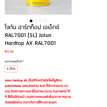
โจตัน ฮาร์ดท็อป เอเอ็กซ์
RAL7001 [5L] Jotun
Hardtop AX RAL7001
Price
฿0.00
ขนาดบรรจุภัณฑ์
*
5 ลิตร
Jotun Hardtop AX เป็นสีทับหน้าชนิดโพลี่ยูรีเทน
polyurethane ผสมสองส่วน A+B ที่มีควาทนทาน เงา
งาม คงสภาพความเงาได้อย่างยาวนาน ทนสารแคมี ได้
ดี ใช้เป็นสีทับหน้า ทนสภาวะและมลพิษในอากาศ ทนทาน
ต่อรอยขีดข่วน เหมาะกับการใช้งานภายนอก