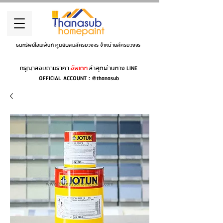
ธนทรัพย์โฮมเพ้นท์ ศูนย์ผสมสีครบวงจร จำหน่ายสีครบวงจร
กรุณาสอบถามราคา
อัพเดท
ล่าสุดผ่านทาง LINE
OFFICIAL ACCOUNT : @thanasub