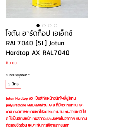
โจตัน ฮาร์ดท็อป เอเอ็กซ์
RAL7040 [5L] Jotun
Hardtop AX RAL7040
Price
฿0.00
ขนาดบรรจุภัณฑ์
*
5 ลิตร
Jotun Hardtop AX เป็นสีทับหน้าชนิดโพลี่ยูรีเทน
polyurethane ผสมสองส่วน A+B ที่มีควาทนทาน เงา
งาม คงสภาพความเงาได้อย่างยาวนาน ทนสารแคมี ได้
ดี ใช้เป็นสีทับหน้า ทนสภาวะและมลพิษในอากาศ ทนทาน
ต่อรอยขีดข่วน เหมาะกับการใช้งานภายนอก