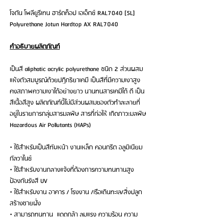
โจตัน โพลียูรีเทน ฮาร์ดท็อป เอเอ็กซ์ RAL7040 [5L]
Polyurethane Jotun Hardtop AX RAL7040
คำอธิบายผลิตภัณฑ์
เป็นสี aliphatic acrylic polyurethane ชนิด 2 ส่วนผสม
แห้งตัวสมบูรณ์ด้วยปฏิกริยาเคมี เป็นสีที่มีความเงาสูง
คงสภาพความเงาได้อย่างยาว นานทนสารเคมีได้ ดี เป็น
สีเนื้อสีสูง ผลิตภัณฑ์นี้ไม่มีส่วนผสมของตัวทําละลายที่
อยู่ในรายการกลุ่มสารมลพิษ สารที่ก่อให้ เกิดภาวะมลพิษ
Hazardous Air Pollutants (HAPs)
• ใช้สำหรับเป็นสีทับหน้า งานเหล็ก คอนกรีต อลูมิเนียม
กัลวาไนซ์
• ใช้สำหรับงานกลางแจ้งที่ต้องการความทนทานสูง
ป้องกันรังสี UV
• ใช้สำหรับงาน อาคาร / โรงงาน /เรือเดินทะเล/สิ่งปลูก
สร้างชายฝั่ง
• สามารถทนทาน แดดกล้า ลมแรง ความร้อน ความ