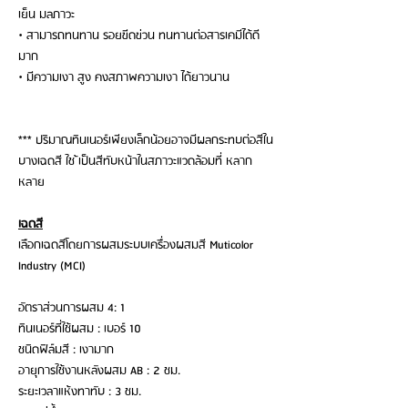
เย็น มลภาวะ
• สามารถทนทาน รอยขีดข่วน ทนทานต่อสารเคมีได้ดี
มาก
• มีความเงา สูง คงสภาพความเงา ได้ยาวนาน
*** ปริมาณทินเนอร์เพียงเล็กน้อยอาจมีผลกระทบต่อสีใน
บางเฉดสี ใช ้เป็นสีทับหน้าในสภาวะแวดล้อมที่ หลาก
หลาย
เฉดสี
เลือกเฉดสีโดยการผสมระบบเครื่องผสมสี Muticolor
Industry (MCI)
อัตราส่วนการผสม 4: 1
ทินเนอร์ที่ใช้ผสม : เบอร์ 10
ชนิดฟิล์มสี : เงามาก
อายุการใช้งานหลังผสม AB : 2 ชม.
ระยะเวลาแห้งทาทับ : 3 ชม.