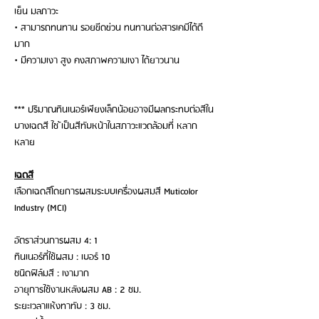
เย็น มลภาวะ
• สามารถทนทาน รอยขีดข่วน ทนทานต่อสารเคมีได้ดี
มาก
• มีความเงา สูง คงสภาพความเงา ได้ยาวนาน
*** ปริมาณทินเนอร์เพียงเล็กน้อยอาจมีผลกระทบต่อสีใน
บางเฉดสี ใช ้เป็นสีทับหน้าในสภาวะแวดล้อมที่ หลาก
หลาย
เฉดสี
เลือกเฉดสีโดยการผสมระบบเครื่องผสมสี Muticolor
Industry (MCI)
อัตราส่วนการผสม 4: 1
ทินเนอร์ที่ใช้ผสม : เบอร์ 10
ชนิดฟิล์มสี : เงามาก
อายุการใช้งานหลังผสม AB : 2 ชม.
ระยะเวลาแห้งทาทับ : 3 ชม.