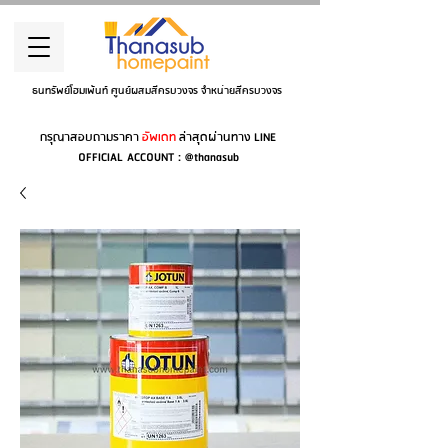
ธนทรัพย์โฮมเพ้นท์ ศูนย์ผสมสีครบวงจร จำหน่ายสีครบวงจร
กรุณาสอบถามราคา
อัพเดท
ล่าสุดผ่านทาง LINE
OFFICIAL ACCOUNT : @thanasub