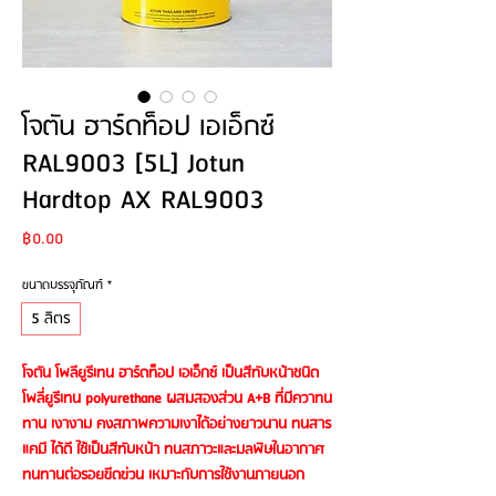
โจตัน ฮาร์ดท็อป เอเอ็กซ์
RAL9003 [5L] Jotun
Hardtop AX RAL9003
Price
฿0.00
ขนาดบรรจุภัณฑ์
*
5 ลิตร
โจตัน โพลียูรีเทน ฮาร์ดท็อป เอเอ็กซ์ เป็นสีทับหน้าชนิด
โพลี่ยูรีเทน polyurethane ผสมสองส่วน A+B ที่มีควาทน
ทาน เงางาม คงสภาพความเงาได้อย่างยาวนาน ทนสาร
แคมี ได้ดี ใช้เป็นสีทับหน้า ทนสภาวะและมลพิษในอากาศ
ทนทานต่อรอยขีดข่วน เหมาะกับการใช้งานภายนอก