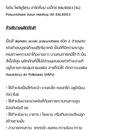
โจตัน โพลียูรีเทน ฮาร์ดท็อป เอเอ็กซ์ RAL9003 [5L]
Polyurethane Jotun Hardtop AX RAL9003
คำอธิบายผลิตภัณฑ์
เป็นสี aliphatic acrylic polyurethane ชนิด 2 ส่วนผสม
แห้งตัวสมบูรณ์ด้วยปฏิกริยาเคมี เป็นสีที่มีความเงาสูง
คงสภาพความเงาได้อย่างยาว นานทนสารเคมีได้ ดี เป็น
สีเนื้อสีสูง ผลิตภัณฑ์นี้ไม่มีส่วนผสมของตัวทําละลายที่
อยู่ในรายการกลุ่มสารมลพิษ สารที่ก่อให้ เกิดภาวะมลพิษ
Hazardous Air Pollutants (HAPs)
• ใช้สำหรับเป็นสีทับหน้า งานเหล็ก คอนกรีต อลูมิเนียม
กัลวาไนซ์
• ใช้สำหรับงานกลางแจ้งที่ต้องการความทนทานสูง
ป้องกันรังสี UV
• ใช้สำหรับงาน อาคาร / โรงงาน /เรือเดินทะเล/สิ่งปลูก
สร้างชายฝั่ง
• สามารถทนทาน แดดกล้า ลมแรง ความร้อน ความ