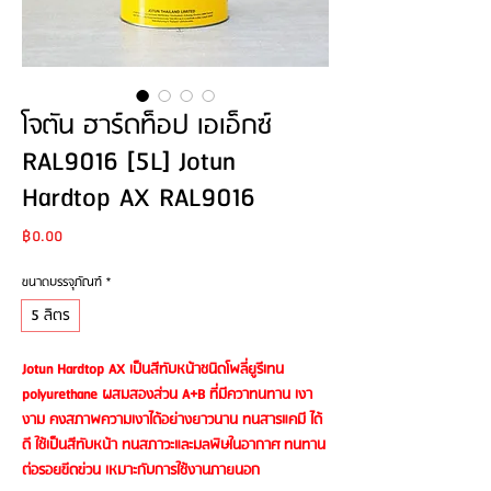
โจตัน ฮาร์ดท็อป เอเอ็กซ์
RAL9016 [5L] Jotun
Hardtop AX RAL9016
Price
฿0.00
ขนาดบรรจุภัณฑ์
*
5 ลิตร
Jotun Hardtop AX เป็นสีทับหน้าชนิดโพลี่ยูรีเทน
polyurethane ผสมสองส่วน A+B ที่มีควาทนทาน เงา
งาม คงสภาพความเงาได้อย่างยาวนาน ทนสารแคมี ได้
ดี ใช้เป็นสีทับหน้า ทนสภาวะและมลพิษในอากาศ ทนทาน
ต่อรอยขีดข่วน เหมาะกับการใช้งานภายนอก