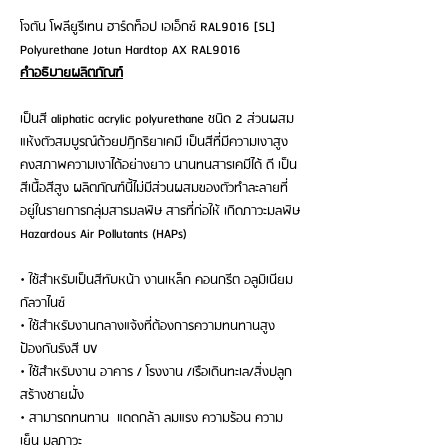
โจตัน โพลียูรีเทน ฮาร์ดท็อป เอเอ็กซ์ RAL9016 [5L]
Polyurethane Jotun Hardtop AX RAL9016
คำอธิบายผลิตภัณฑ์
เป็นสี aliphatic acrylic polyurethane ชนิด 2 ส่วนผสม
แห้งตัวสมบูรณ์ด้วยปฏิกริยาเคมี เป็นสีที่มีความเงาสูง
คงสภาพความเงาได้อย่างยาว นานทนสารเคมีได้ ดี เป็น
สีเนื้อสีสูง ผลิตภัณฑ์นี้ไม่มีส่วนผสมของตัวทําละลายที่
อยู่ในรายการกลุ่มสารมลพิษ สารที่ก่อให้ เกิดภาวะมลพิษ
Hazardous Air Pollutants (HAPs)
• ใช้สำหรับเป็นสีทับหน้า งานเหล็ก คอนกรีต อลูมิเนียม
กัลวาไนซ์
• ใช้สำหรับงานกลางแจ้งที่ต้องการความทนทานสูง
ป้องกันรังสี UV
• ใช้สำหรับงาน อาคาร / โรงงาน /เรือเดินทะเล/สิ่งปลูก
สร้างชายฝั่ง
• สามารถทนทาน แดดกล้า ลมแรง ความร้อน ความ
เย็น มลภาวะ