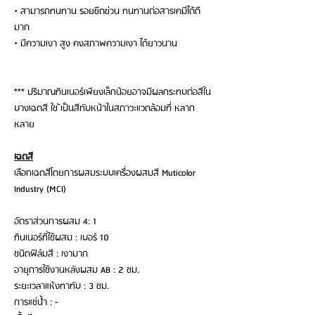
• สามารถทนทาน รอยขีดข่วน ทนทานต่อสารเคมีได้ดี
มาก
• มีความเงา สูง คงสภาพความเงา ได้ยาวนาน
*** ปริมาณทินเนอร์เพียงเล็กน้อยอาจมีผลกระทบต่อสีใน
บางเฉดสี ใช ้เป็นสีทับหน้าในสภาวะแวดล้อมที่ หลาก
หลาย
เฉดสี
เลือกเฉดสีโดยการผสมระบบเครื่องผสมสี Muticolor
Industry (MCI)
อัตราส่วนการผสม 4: 1
ทินเนอร์ที่ใช้ผสม : เบอร์ 10
ชนิดฟิล์มสี : เงามาก
อายุการใช้งานหลังผสม AB : 2 ชม.
ระยะเวลาแห้งทาทับ : 3 ชม.
การแช่น้ำ : -