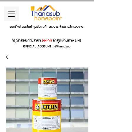
ธนทรัพย์โฮมเพ้นท์ ศูนย์ผสมสีครบวงจร จำหน่ายสีครบวงจร
กรุณาสอบถามราคา
อัพเดท
ล่าสุดผ่านทาง LINE
OFFICIAL ACCOUNT : @thanasub