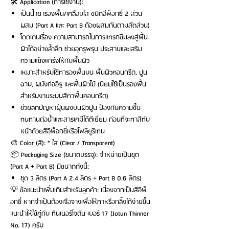
🛠️ Application (การใช้งาน):
เป็นน้ำยารองพื้น/เคลือบใส ชนิดอีพ็อกซี่ 2 ส่วน
ผสม (Part A และ Part B ต้องผสมกันตามสัดส่วน)
โดดเด่นเรื่อง ความสามารถในการแทรกซึมลงสู่พื้น
ผิวได้อย่างล้ำลึก ช่วยอุดรูพรุน ประสานและเสริม
ความแข็งแกร่งให้กับพื้นผิว
เหมาะสำหรับใช้ทารองพื้นบน พื้นผิวคอนกรีต, ปูน
ฉาบ, ผนังก่ออิฐ และพื้นผิวไม้ (นิยมใช้เป็นรองพื้น
สำหรับงานระบบสีทาพื้นคอนกรีต)
ช่วยลดปัญหาฝุ่นผงบนผิวปูน ป้องกันความชื้น
ทนทานต่อน้ำและสารเคมีได้ดีเยี่ยม ก่อนที่จะทาสีทับ
หน้าด้วยสีอีพ็อกซี่หรือโพลียูรีเทน
🎨 Color (สี): * ใส (Clear / Transparent)
📦 Packaging Size (ขนาดบรรจุ): จำหน่ายเป็นชุด
(Part A + Part B) มีขนาดดังนี้:
ชุด 3 ลิตร (Part A 2.4 ลิตร + Part B 0.6 ลิตร)
💡 ข้อแนะนำเพิ่มเติมสำหรับลูกค้า: เนื่องจากเป็นสีอีพ็
อกซี่ หากจำเป็นต้องเจือจางเพื่อให้ทาหรือกลิ้งได้ง่ายขึ้น
แนะนำให้ใช้คู่กับ ทินเนอร์โจตัน เบอร์ 17 (Jotun Thinner
No. 17) ครับ