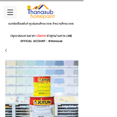
ธนทรัพย์โฮมเพ้นท์ ศูนย์ผสมสีครบวงจร จำหน่ายสีครบวงจร
กรุณาสอบถามราคา
อัพเดท
ล่าสุดผ่านทาง LINE
OFFICIAL ACCOUNT : @thanasub