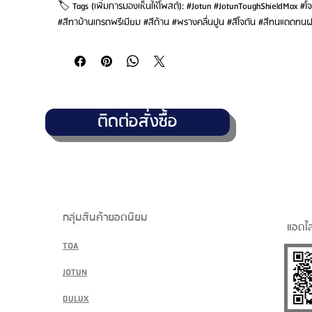
🏷️ Tags (เพิ่มการมองเห็นให้โพสต์): #Jotun #JotunToughShieldMax #โ
#สีทาบ้านเกรดพรีเมียม #สีด้าน #พรางคลื่นปูน #สีโจตัน #สีทนแดดทนฝน 
ติดต่อสั่งซื้อ
กลุ่มสินค้ายอดนิยม
แอดไล
TOA
JOTUN
DULUX