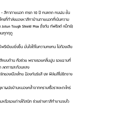
tt) - สีทาภายนอก เกรด 10 ปี ทนแดด ทนฝน ขั้น
ับใครที่กำลังมองหาสีทาบ้านภายนอกที่เน้นความ
Jotun Tough Shield Max (โจตัน ทัฟชิลด์ แม็กซ์)
านทุกฤดู
รีเมียมยิ่งขึ้น มั่นใจได้ในความคงทน ไม่ต้องเสีย
อสีแบบด้าน คือช่วย พรางรอยคลื่นปูน รอยฉาบที่
ายตา ลดการสะท้อนแสง
ของเมืองไทย ป้องกันรังสี UV ฟิล์มสีไม่ซีดจาง
ดปัญหาผนังบ้านหมองคล้ำจากคราบเชื้อราและตะไคร่
เดิมหรือรอยด่างได้สนิท ช่วยช่างทาสีทำงานจบไว