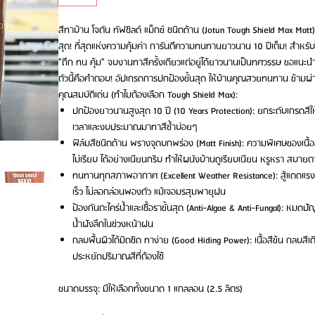
สีทาบ้าน โจตัน ทัฟชิลด์ แม็กซ์ ชนิดด้าน (Jotun Tough Shield Max Ma
สุด! ที่สุดแห่งความคุ้มค่า การันตีความทนทานยาวนาน 10 ปีเต็ม! สำหร
"ถึก ทน คุ้ม" จบงานทาสีครั้งเดียวแต่อยู่ได้ยาวนานเป็นทศวรรษ ขอแนะนำ 
ตัวนี้คือคำตอบ! อัปเกรดการปกป้องขั้นสุด ให้บ้านคุณสวยทนทาน ข้ามผ่
คุณสมบัติเด่น (ทำไมต้องเลือก Tough Shield Max):
ปกป้องยาวนานสูงสุด 10 ปี (10 Years Protection): ยกระดับเกรดสีให้พ
เวลาและงบประมาณมาทาสีซ้ำบ่อยๆ
ฟิล์มสีชนิดด้าน พรางจุดบกพร่อง (Matt Finish): ความพิเศษของเนื้
ไม่เรียบ ได้อย่างเนียนกริบ ทำให้ผนังบ้านดูเรียบเนียน หรูหรา สบ
ทนทานทุกสภาพอากาศ (Excellent Weather Resistance): สู้แดดแรงจัด
เร็ว ไม่ลอกล่อนพองตัว แม้เจอมรสุมพายุฝน
ป้องกันตะไคร่น้ำและเชื้อราขั้นสุด (Anti-Algae & Anti-Fungal): หม
น้ำฝังลึกในช่วงหน้าฝน
กลบพื้นผิวได้มิดชิด ทาง่าย (Good Hiding Power): เนื้อสีข้น กลบสี
ประหยัดปริมาณสีที่ต้องใช้
ขนาดบรรจุ: มีให้เลือกทั้งขนาด 1 แกลลอน (2.5 ลิตร)