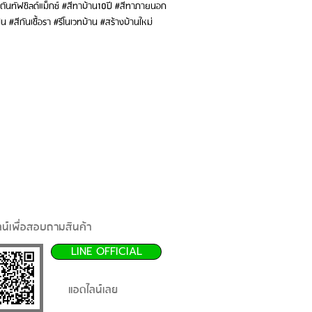
จตันทัฟชิลด์แม็กซ์ #สีทาบ้าน10ปี #สีทาภายนอก
#สีกันเชื้อรา #รีโนเวทบ้าน #สร้างบ้านใหม่
น์เพื่อสอบถามสินค้า
LINE OFFICIAL
แอดไลน์เลย