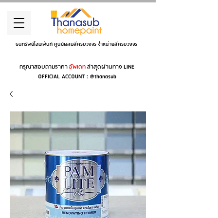
ธนทรัพย์โฮมเพ้นท์ ศูนย์ผสมสีครบวงจร จำหน่ายสีครบวงจร
กรุณาสอบถามราคา
อัพเดท
ล่าสุดผ่านทาง LINE
OFFICIAL ACCOUNT : @thanasub