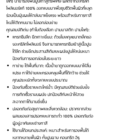
ไลท์) น้ำยารองพื้นปูนเก่าสูตรพิเศษ ผลิตจากอะคริลิก
โพลิเมอร์แท้ 100% ออกแบบมาเพื่อชุบชีวิตพื้นผิวที่หลุด
ร่อนเป็นฝุ่นผงให้กลับมาแข็งแรง พร้อมสำหรับการทาสี
ใหม่ให้ติดทนนาน ไม่ลอกล่อนง่าย
คุณสมบัติเด่น (ทำไมต้องเลือก ปามมาสติก ปามไลท์):
แทรกซึมลึก ยึดเกาะเยี่ยม: ด้วยโมเลกุลขนาดเล็กขอ
งอะคริลิกโพลิเมอร์ จึงสามารถแทรกซึมเข้าสู่เนื้อปูน
ได้ลึก ช่วยยึดประสานสีเดิมและผนังปูนให้แน่นหนา
ป้องกันการลอกล่อนในระยะยาว
ทาง่าย ได้พื้นที่มาก: เนื้อน้ำยาถูกออกแบบมาให้ลื่น
แปรง ทาได้ง่ายและครอบคลุมพื้นที่ได้กว้าง ช่วยให้
คุณประหยัดทั้งเวลาและงบประมาณ
ป้องกันเชื้อราและตะไคร่น้ำ: มีคุณสมบัติช่วยยับยั้ง
การเกิดเชื้อราบนผนัง ปกป้องสีทับหน้าให้สวย
สะอาดตาได้นานยิ่งขึ้น
ปลอดภัยต่อสุขภาพและสิ่งแวดล้อม: ปราศจากส่วน
ผสมของสารปรอทและสารตะกั่ว 100% ปลอดภัยต่อ
ผู้อยู่อาศัยและช่างทาสี
ใช้งานได้อเนกประสงค์: เหมาะสำหรับทารองพื้นได้
หลากหลายพื้นผิว ทั้งปูนฉาบ คอนกรีต อิฐ