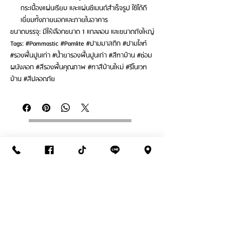
กระเบื้องแผ่นเรียบ และแผ่นซีเมนต์สำเร็จรูป ใช้ได้ดี
เยี่ยมทั้งภายนอกและภายในอาคาร
ขนาดบรรจุ: มีให้เลือกขนาด 1 แกลลอน และขนาดถังใหญ่
Tags: #Pammastic #Pamlite #ปามมาสติก #ปามไลท์
#รองพื้นปูนเก่า #น้ำยารองพื้นปูนเก่า #สีทาบ้าน #ซ่อม
ผนังลอก #สีรองพื้นคุณภาพ #ทาสีบ้านใหม่ #รีโนเวท
บ้าน #สีปลอดภัย
ติดต่อสั่งซื้อ
THANASUB HOMEPAINT
สาขา : วัชรพล (สำนักงานใหญ่)