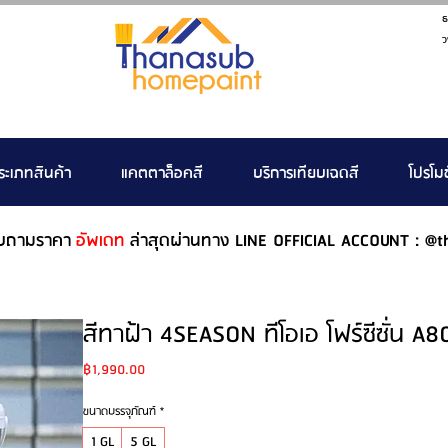
ธ
ว
ระเภทสินค้า
แคตตาล็อคสี
บริการเทียบเฉดสี
โปรโมช
บถามราคา
อัพเดท
ล่าสุดผ่านทาง LINE OFFICIAL ACCOUNT : @t
สีทาฝ้า 4SEASON ทีโอเอ โฟร์ซีซั่น A
Price
฿1,990.00
ขนาดบรรจุภัณฑ์
*
1 GL
5 GL