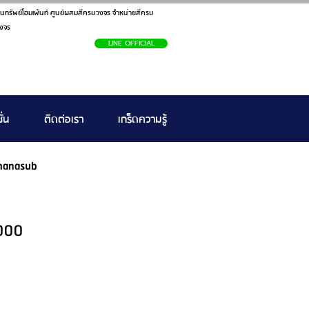
นทรัพย์โฮมเพ้นท์ ศูนย์ผสมสีครบวงจร จำหน่ายสีครบ
งจร
LINE OFFICIAL
ั่น
ติดต่อเรา
เกร็ดความรู้
hanasub
8000