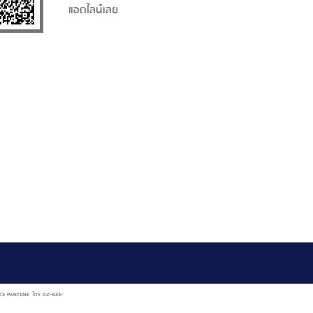
แอดไลน์เลย
AL NCS PANTONE โทร 02-945-