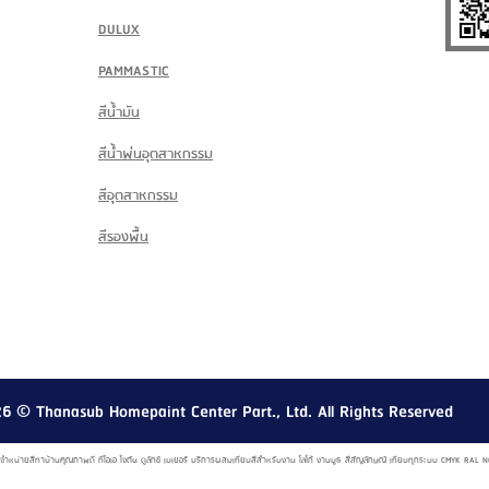
DULUX
PAMMASTIC
สีน้ำมัน
สีน้ำพ่นอุตสาหกรรม
สีอุตสาหกรรม
สีรองพื้น
26
© Thanasub Homepaint Center Part., Ltd. All Rights Reserved
์ จำหน่ายสีทาบ้านคุณภาพดี ทีโอเอ โจตัน ดูลักซ์ เบเยอร์ บริการผสมเทียบสีสำหรับงาน โลโก้ งานบูธ สีสัญลักษณ์ เทียบทุกระบบ CMYK R