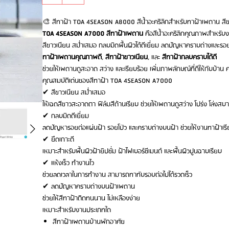
🎨 สีทาฝ้า TOA 4SEASON A8000 สีน้ำอะคริลิกสำหรับทาฝ้าเพดาน สี
TOA 4SEASON A7000 สีทาฝ้าเพดาน
คือสีน้ำอะคริลิกคุณภาพสำหรับ
สีขาวเนียน สม่ำเสมอ กลบมิดพื้นผิวได้ดีเยี่ยม ลดปัญหาคราบด่างและรอ
ทาฝ้าเพดานคุณภาพดี
,
สีทาฝ้าขาวเนียน
, และ
สีทาฝ้ากลบคราบได้ดี
ช่วยให้เพดานดูสะอาด สว่าง และเรียบร้อย เพิ่มภาพลักษณ์ที่ดีให้กับบ้
คุณสมบัติเด่นของสีทาฝ้า TOA 4SEASON A7000
✔ สีขาวเนียน สม่ำเสมอ
ให้เฉดสีขาวสะอาดตา ฟิล์มสีด้านเรียบ ช่วยให้เพดานดูสว่าง โปร่ง โล่งสบ
✔ กลบมิดดีเยี่ยม
ลดปัญหารอยต่อแผ่นฝ้า รอยโป๊ว และคราบด่างบนฝ้า ช่วยให้งานทาฝ้าเรี
✔ ยึดเกาะดี
เหมาะสำหรับพื้นผิวฝ้ายิปซั่ม ฝ้าไฟเบอร์ซีเมนต์ และพื้นผิวปูนฉาบเรียบ
✔ แห้งเร็ว ทำงานไว
ช่วยลดเวลาในการทำงาน สามารถทาทับรอบต่อไปได้รวดเร็ว
✔ ลดปัญหาคราบด่างบนฝ้าเพดาน
ช่วยให้สีทาฝ้าติดทนนาน ไม่เหลืองง่าย
เหมาะสำหรับงานประเภทใด
สีทาฝ้าเพดานบ้านพักอาศัย