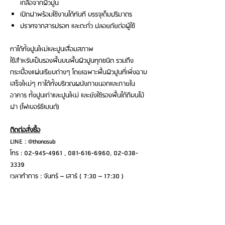
เกลือจากผิวปูน
เปิดฝาพร้อมใช้งานได้ทันที บรรจุเต็มปริมาตร
ปราศจากสารปรอท และตะกั่ว ปลอยภัยต่อผู้ใช้
ทาได้ทั้งปูนใหม่และปูนเสื่อมสภาพ
ใช้สำหรับเป็นรองพื้นบนพื้นผิวปูนทุกชนิด รวมถึง
กระเบื้องแผ่นเรียบต่างๆ โดยเฉพาะพื้นผิวปูนที่เพิ่งฉาบ
เสร็จใหม่ๆ ทาได้ทั้งบริเวณผนังภายนอกและภายใน
อาคาร ทั้งปูนเก่าและปูนใหม่ และยังใช้รองพื้นได้ดีบนไม้
ฝา (ไฟเบอร์ซีเมนต์)
ติดต่อสั่งซื้อ
LINE : @thanasub
โทร : 02-945-4961 , 081-616-6960, 02-038-
3339
เวลาทำการ : จันทร์ – เสาร์ ( 7:30 – 17:30 )