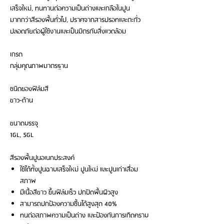
เสร็จใหม่, ทนทานต่อความเป็นด่างและเกลือในปูน
มากกว่าสีรองพื้นทั่วไป, ปราศจากสารปรอทและตะกั่ว
ปลอดภัยต่อผู้ใช้งานและเป็นมิตรกับสิ่งแวดล้อม
เกรด
กลุ่มคุณภาพมาตรฐาน
ชนิดของฟิล์มสี
ขาว-ด้าน
ขนาดบรรจุ
1GL, 5GL
สีรองพื้นปูนอเนกประสงค์
ใช้ได้ทั้งปูนฉาบเสร็จใหม่ ปูนใหม่ และปูนเก่าเสื่อม
สภาพ
มีเนื้อสีขาว ขึ้นฟิล์มเร็ว ปกปิดพื้นผิวสูง
สามารถปกป้องความชื้นได้สูงสุด 40%
ทนต่อสภาพความเป็นด่าง และป้องกันการเกิดคราบ