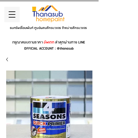
ธนทรัพย์โฮมเพ้นท์ ศูนย์ผสมสีครบวงจร จำหน่ายสีครบวงจร
กรุณาสอบถามราคา
อัพเดท
ล่าสุดผ่านทาง LINE
OFFICIAL ACCOUNT : @thanasub