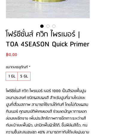
โฟร์ซีซั่นส์ ควิก ไพรเมอร์ |
TOA 4SEASON Quick Primer
Price
฿0.00
ขนาดบรรจุภัณฑ์
*
1 GL
5 GL
โฟร์ซีซั่นส์ ควิก ไพรเมอร์ เบอร์ 1000 เป็นสีรองพื้นปูน
อเนกประสงค์ ชนิดผสมผงสี สำหรับปูนที่ฉาบใหม่และ
ปูนที่เสื่อมสภาพ สามารถใช้งานได้ทันที โดยไม่ต้องผสม
ทินเนอร์ คุณสมบัติพิเศษของสี ช่วยลดปัญหาการลอก
ล่อนและซีดจาง เพิ่มประสิทธิภาพการยึดเกาะระหว่างสี
ทับหน้าและพื้นผิว, ปกปิดพื้นผิวได้ดี, ขึ้นฟิล์มสีเร็ว, ทน
ความชื้นสะสมสูงสุด 40% สามารถทาทับได้หลังปูนฉาบ