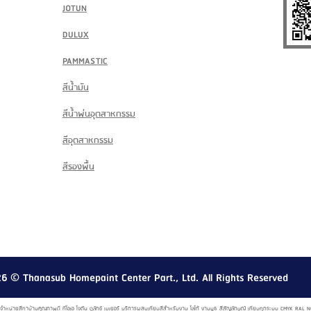
JOTUN
DULUX
PAMMASTIC
สีน้ำมัน
สีน้ำพ่นอุตสาหกรรม
สีอุตสาหกรรม
สีรองพื้น
26
© Thanasub Homepaint Center Part., Ltd. All Rights Reserved
์ จำหน่ายสีทาบ้านคุณภาพดี ทีโอเอ โจตัน ดูลักซ์ เบเยอร์ บริการผสมเทียบสีสำหรับงาน โลโก้ งานบูธ สีสัญลักษณ์ เทียบทุกระบบ CMYK R