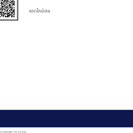
แอดไลน์เลย
AL NCS PANTONE โทร 02-945-