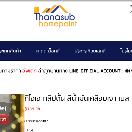
ธ
ว
ระเภทสินค้า
แคตตาล็อคสี
บริการเทียบเฉดสี
โปรโมช
บถามราคา
อัพเดท
ล่าสุดผ่านทาง LINE OFFICIAL ACCOUNT : @t
ทีโอเอ กลิปตั้น สีน้ำมันเคลือบเงา เบ
Price
฿739.98
ขนาดบรรจุภัณฑ์
*
1 GL