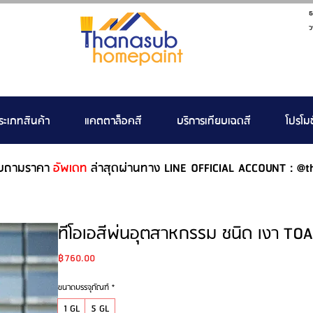
ธ
ว
ระเภทสินค้า
แคตตาล็อคสี
บริการเทียบเฉดสี
โปรโมช
บถามราคา
อัพเดท
ล่าสุดผ่านทาง LINE OFFICIAL ACCOUNT : @t
ทีโอเอสีพ่นอุตสาหกรรม ชนิด เงา TOA 
Price
฿760.00
ขนาดบรรจุภัณฑ์
*
1 GL
5 GL