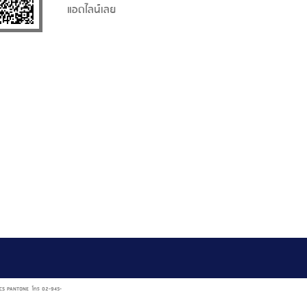
แอดไลน์เลย
AL NCS PANTONE โทร 02-945-