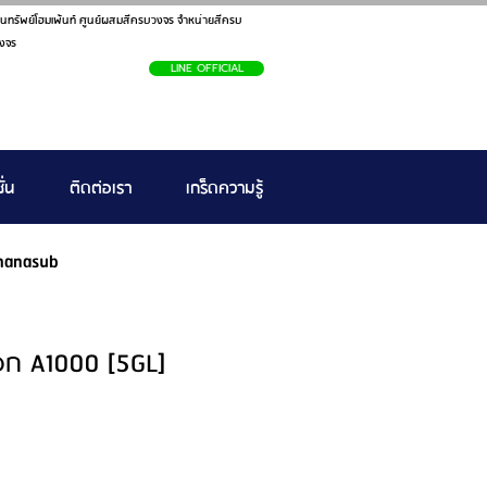
นทรัพย์โฮมเพ้นท์ ศูนย์ผสมสีครบวงจร จำหน่ายสีครบ
งจร
LINE OFFICIAL
ั่น
ติดต่อเรา
เกร็ดความรู้
hanasub
นอก A1000 [5GL]