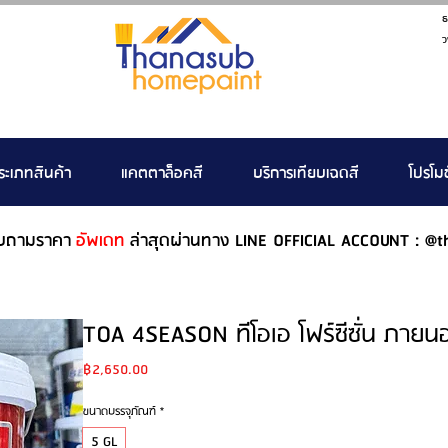
ธ
ว
ระเภทสินค้า
แคตตาล็อคสี
บริการเทียบเฉดสี
โปรโมช
บถามราคา
อัพเดท
ล่าสุดผ่านทาง LINE OFFICIAL ACCOUNT : @t
TOA 4SEASON ทีโอเอ โฟร์ซีซั่น ภาย
Price
฿2,650.00
ขนาดบรรจุภัณฑ์
*
5 GL