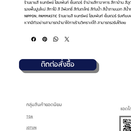
ร้านขายสี ธนทรัพย์ โฮมเพ้นท์ เซ็นเตอร์ จำน่ายสีทาอาคาร สีทาบ้าน สีอุ
รองพื้นปูนใหม่ สีทาไม้ สี อีพ๊อกซี่ สีกันตะไคร่ สีกันน้ำ สีน้ำภายนอก สี
NIPPON, PAMMASTIC ร้านขายสี ธนทรัพย์ โฮมเพ้นท์ เซ็นเตอร์ รับเทีย
หากมีตัวอย่างสามารถนำมาให้ทางร้านวิเคราะห์ได้ สามารถรอรับได้เลย
ติดต่อสั่งซื้อ
กลุ่มสินค้ายอดนิยม
แอดไล
TOA
JOTUN