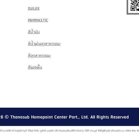
DULUX
PAMMASTIC
สีน้ำมัน
สีน้ำพ่นอุตสาหกรรม
สีอุตสาหกรรม
สีรองพื้น
26
© Thanasub Homepaint Center Part., Ltd. All Rights Reserved
์ จำหน่ายสีทาบ้านคุณภาพดี ทีโอเอ โจตัน ดูลักซ์ เบเยอร์ บริการผสมเทียบสีสำหรับงาน โลโก้ งานบูธ สีสัญลักษณ์ เทียบทุกระบบ CMYK R