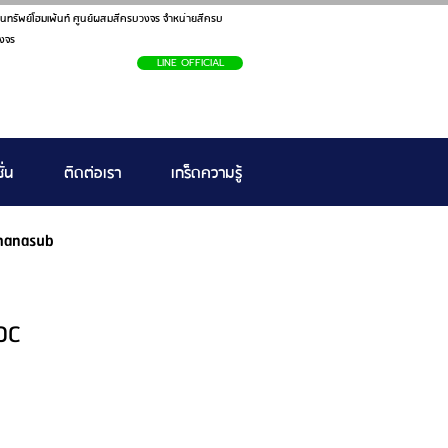
นทรัพย์โฮมเพ้นท์ ศูนย์ผสมสีครบวงจร จำหน่ายสีครบ
งจร
LINE OFFICIAL
ั่น
ติดต่อเรา
เกร็ดความรู้
hanasub
OC