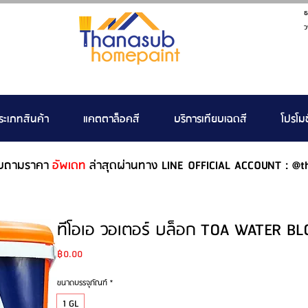
ธ
ว
ระเภทสินค้า
แคตตาล็อคสี
บริการเทียบเฉดสี
โปรโมช
บถามราคา
อัพเดท
ล่าสุดผ่านทาง LINE OFFICIAL ACCOUNT : @t
ทีโอเอ วอเตอร์ บล็อก TOA WATER BL
Price
฿0.00
ขนาดบรรจุภัณฑ์
*
1 GL