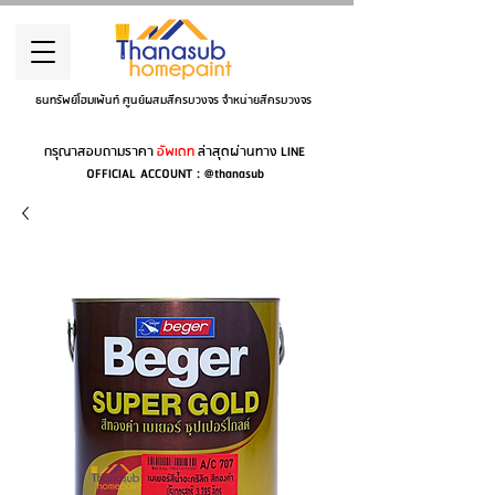
ธนทรัพย์โฮมเพ้นท์ ศูนย์ผสมสีครบวงจร จำหน่ายสีครบวงจร
กรุณาสอบถามราคา
อัพเดท
ล่าสุดผ่านทาง LINE
OFFICIAL ACCOUNT : @thanasub