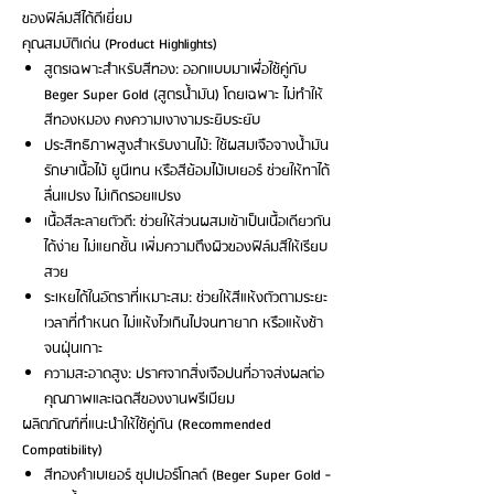
ของฟิล์มสีได้ดีเยี่ยม
คุณสมบัติเด่น (Product Highlights)
สูตรเฉพาะสำหรับสีทอง: ออกแบบมาเพื่อใช้คู่กับ
Beger Super Gold (สูตรน้ำมัน) โดยเฉพาะ ไม่ทำให้
สีทองหมอง คงความเงางามระยิบระยับ
ประสิทธิภาพสูงสำหรับงานไม้: ใช้ผสมเจือจางน้ำมัน
รักษาเนื้อไม้ ยูนีเทน หรือสีย้อมไม้เบเยอร์ ช่วยให้ทาได้
ลื่นแปรง ไม่เกิดรอยแปรง
เนื้อสีละลายตัวดี: ช่วยให้ส่วนผสมเข้าเป็นเนื้อเดียวกัน
ได้ง่าย ไม่แยกชั้น เพิ่มความตึงผิวของฟิล์มสีให้เรียบ
สวย
ระเหยได้ในอัตราที่เหมาะสม: ช่วยให้สีแห้งตัวตามระยะ
เวลาที่กำหนด ไม่แห้งไวเกินไปจนทายาก หรือแห้งช้า
จนฝุ่นเกาะ
ความสะอาดสูง: ปราศจากสิ่งเจือปนที่อาจส่งผลต่อ
คุณภาพและเฉดสีของงานพรีเมียม
ผลิตภัณฑ์ที่แนะนำให้ใช้คู่กัน (Recommended
Compatibility)
สีทองคำเบเยอร์ ซุปเปอร์โกลด์ (Beger Super Gold -