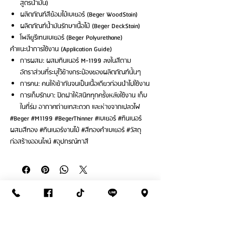
สูตรน้ำมัน)
ผลิตภัณฑ์สีย้อมไม้เบเยอร์ (Beger WoodStain)
ผลิตภัณฑ์น้ำมันรักษาเนื้อไม้ (Beger DeckStain)
โพลียูรีเทนเบเยอร์ (Beger Polyurethane)
คำแนะนำการใช้งาน (Application Guide)
การผสม: ผสมทินเนอร์ M-1199 ลงในสีตาม
อัตราส่วนที่ระบุไว้ข้างกระป๋องของผลิตภัณฑ์นั้นๆ
การคน: คนให้เข้ากันจนเป็นเนื้อเดียวก่อนนำไปใช้งาน
การเก็บรักษา: ปิดฝาให้สนิททุกครั้งหลังใช้งาน เก็บ
ในที่ร่ม อากาศถ่ายเทสะดวก และห่างจากเปลวไฟ
#Beger #M1199 #BegerThinner #เบเยอร์ #ทินเนอร์
ผสมสีทอง #ทินเนอร์งานไม้ #สีทองคำเบเยอร์ #วัสดุ
ก่อสร้างออนไลน์ #อุปกรณ์ทาสี
ติดต่อสั่งซื้อ