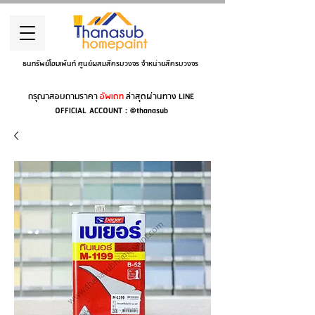
ธนทรัพย์โฮมเพ้นท์ ศูนย์ผสมสีครบวงจร จำหน่ายสีครบวงจร
กรุณาสอบถามราคา
อัพเดท
ล่าสุดผ่านทาง LINE
OFFICIAL ACCOUNT : @thanasub