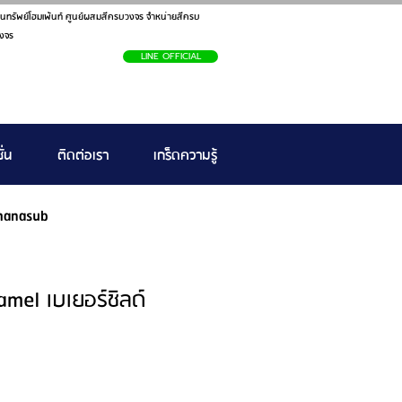
นทรัพย์โฮมเพ้นท์ ศูนย์ผสมสีครบวงจร จำหน่ายสีครบ
งจร
LINE OFFICIAL
ั่น
ติดต่อเรา
เกร็ดความรู้
hanasub
mel เบเยอร์ชิลด์