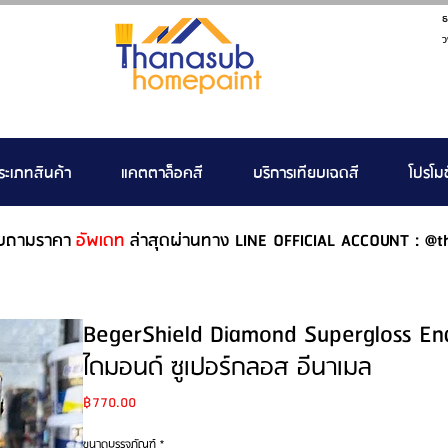
ธ
ว
ระเภทสินค้า
แคตตาล็อคสี
บริการเทียบเฉดสี
โปรโมช
บถามราคา
อัพเดท
ล่าสุดผ่านทาง LINE OFFICIAL ACCOUNT : @t
BegerShield Diamond Supergloss Ena
ไดมอนด์ ซูเปอร์กลอส อีนาเมล
Price
฿770.00
ขนาดบรรจุภัณฑ์
*