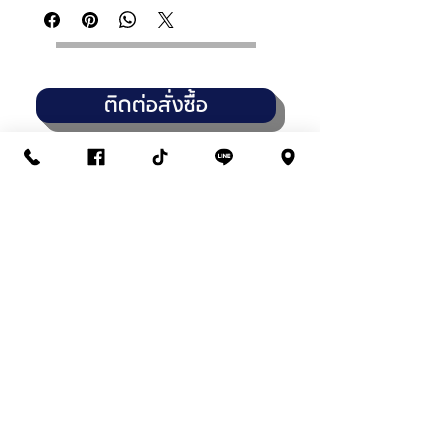
ติดต่อสั่งซื้อ
THANASUB HOMEPAINT
สาขา : วัชรพล (สำนักงานใหญ่)
14,16,18 ถนนวัชรพล แขวงท่าแร้ง
เขตบางเขน กทมฯ 10230
02-945-4961
/
02-038-3339
เปิดบริการทุกวัน จันทร์-เสาร์
7:30 - 17:30 น
สาขา : พระยาสุเรนทร์-รามอินทรา109
1101/5 ถนนพระยาสุเรนทร์ แขวงบางชัน
เขตคลองสามวา กทมฯ 10510