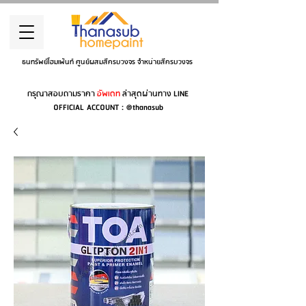
ธนทรัพย์โฮมเพ้นท์ ศูนย์ผสมสีครบวงจร จำหน่ายสีครบวงจร
กรุณาสอบถามราคา
อัพเดท
ล่าสุดผ่านทาง LINE
OFFICIAL ACCOUNT : @thanasub