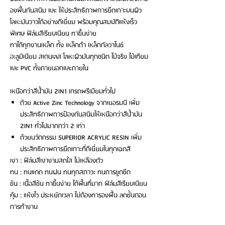
องพื้นกันสนิม และ ให้ประสิทธิภาพการยึดเกาะบนผิว
โลหะมันวาวได้อย่างดีเยี่ยม พร้อมคุณสมบัติแห้งเร็ว
พิเศษ ฟิล์มสีเรียบเนียน ทาขึ้นง่าย
ทาได้ทุกงานเหล็ก ทั้ง เหล็กดำ เหล็กกัลวาไนซ์
อะลูมิเนียม สเตนเลส โลหะผิวมันทุกชนิด ไม้จริง ไม้เทียม
และ PVC ทั้งภายนอกและภายใน
เหนือกว่าสีน้ำมัน 2IN1 เกรดพรีเมียมทั่วไป
ด้วย Active Zinc Technology จากเยอรมนี เพิ่ม
ประสิทธิภาพการป้องกันสนิมให้เหนือกว่าสีน้ำมัน
2IN1 ทั่วไปมากกว่า 2 เท่า
ด้วยนวัตกรรม SUPERIOR ACRYLIC RESIN เพิ่ม
ประสิทธิภาพการยึดเกาะที่ดีเยี่ยมในทุกเฉดสี
เงา : ฟิล์มสีเงางามสดใส ไม่เหลืองตัว
ทน : ทนแดด ทนฝน ทนทุกสภาวะ ทนการขูดขีด
ข้น : เนื้อสีข้น ทาขึ้นง่าย ได้พื้นที่มาก ฟิล์มสีเรียบเนียน
คุ้ม : แห้งไว ประหยัดเวลา ไม่ต้องทารองพื้น ลดขั้นตอน
การทำงาน