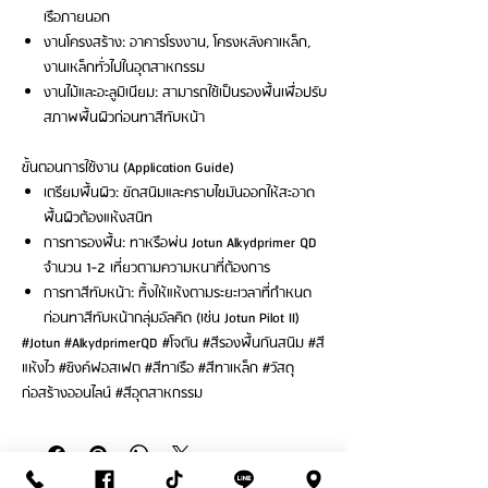
เรือภายนอก
งานโครงสร้าง: อาคารโรงงาน, โครงหลังคาเหล็ก,
งานเหล็กทั่วไปในอุตสาหกรรม
งานไม้และอะลูมิเนียม: สามารถใช้เป็นรองพื้นเพื่อปรับ
สภาพพื้นผิวก่อนทาสีทับหน้า
ขั้นตอนการใช้งาน (Application Guide)
เตรียมพื้นผิว: ขัดสนิมและคราบไขมันออกให้สะอาด
พื้นผิวต้องแห้งสนิท
การทารองพื้น: ทาหรือพ่น Jotun Alkydprimer QD
จำนวน 1-2 เที่ยวตามความหนาที่ต้องการ
การทาสีทับหน้า: ทิ้งให้แห้งตามระยะเวลาที่กำหนด
ก่อนทาสีทับหน้ากลุ่มอัลคิด (เช่น Jotun Pilot II)
#Jotun #AlkydprimerQD #โจตัน #สีรองพื้นกันสนิม #สี
แห้งไว #ซิงค์ฟอสเฟต #สีทาเรือ #สีทาเหล็ก #วัสดุ
ก่อสร้างออนไลน์ #สีอุตสาหกรรม