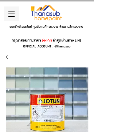
ธนทรัพย์โฮมเพ้นท์ ศูนย์ผสมสีครบวงจร จำหน่ายสีครบวงจร
กรุณาสอบถามราคา
อัพเดท
ล่าสุดผ่านทาง LINE
OFFICIAL ACCOUNT : @thanasub