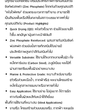
ปฏิกิริยาออกซิเดชัน เสริมประสิทธิภาพการกันสนิมด้วย
ซิงค์ฟอสเฟต (Zinc Phosphate) โดดเด่นด้วยคุณสมบัติ
"แห้งไวพิเศษ" ช่วยลดระยะเวลาการทำงาน สามารถใช้
เป็นสีรองพื้นหรือสีชั้นกลางในสภาวะบรรยากาศทั่วไป
คุณสมบัติเด่น (Product Highlights)
Quick Drying (QD): แห้งตัวเร็วมาก ช่วยให้จบงานได้
ไวขึ้น ลดปัญหาฝุ่นเกาะหน้าฟิล์มสี
Zinc Phosphate Reinforced: ผสมสารกันสนิมซิงค์
ฟอสเฟต ช่วยยับยั้งการเกิดสนิมได้อย่างมี
ประสิทธิภาพสูงกว่าสีกันสนิมทั่วไป
Versatile Substrate: ใช้งานได้หลากหลายพื้นผิว ทั้ง
เหล็กคาร์บอน (Carbon Steel), อะลูมิเนียม และไม้ที่
ผ่านการเตรียมพื้นผิวอย่างเหมาะสม
Marine & Protective Grade: เหมาะสำหรับงานเรือ
(ตัวเรือส่วนเหนือน้ำ, ดาดฟ้าเรือ) และงานโครงสร้าง
เหล็กในอุตสาหกรรมเบาหรืออาคารทั่วไป
Easy Application: ใช้งานง่าย ไม่ยุ่งยาก ให้การยึด
เกาะกับพื้นผิวและสีทับหน้าได้ดีเยี่ยม
พื้นที่การใช้งานที่เหมาะสม (Ideal Applications)
งานเรือ: โครงสร้างส่วนบนของเรือ, ดาดฟ้า และผนัง