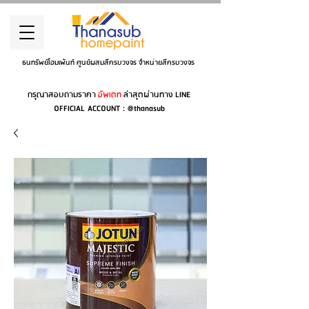
ธนทรัพย์โฮมเพ้นท์ ศูนย์ผสมสีครบวงจร จำหน่ายสีครบวงจร
กรุณาสอบถามราคา
อัพเดท
ล่าสุดผ่านทาง LINE
OFFICIAL ACCOUNT : @thanasub