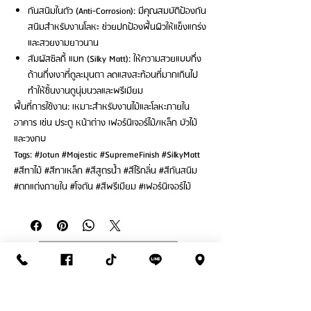
กันสนิมในตัว (Anti-Corrosion): มีคุณสมบัติป้องกัน
สนิมสำหรับงานโลหะ ช่วยปกป้องพื้นผิวให้แข็งแกร่ง
และสวยงามยาวนาน
สัมผัสซิลกี้ แมท (Silky Matt): ให้ความสวยแบบกึ่ง
ด้านกึ่งเงาที่ดูละมุนตา ลดแสงสะท้อนที่มากเกินไป
ทำให้ชิ้นงานดูนุ่มนวลและพรีเมียม
พื้นที่การใช้งาน: เหมาะสำหรับงานไม้และโลหะภายใน
อาคาร เช่น ประตู หน้าต่าง เฟอร์นิเจอร์ไม้/เหล็ก บัวไม้
และวงกบ
Tags: #Jotun #Majestic #SupremeFinish #SilkyMatt
#สีทาไม้ #สีทาเหล็ก #สีสูตรน้ำ #สีไร้กลิ่น #สีกันสนิม
#ตกแต่งภายใน #โจตัน #สีพรีเมียม #เฟอร์นิเจอร์ไม้
ติดต่อสั่งซื้อ