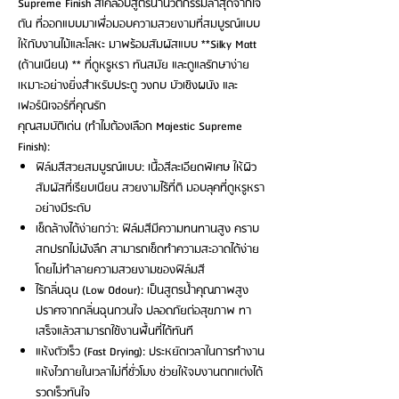
Supreme Finish สีเคลือบสูตรน้ำนวัตกรรมล่าสุดจากโจ
ตัน ที่ออกแบบมาเพื่อมอบความสวยงามที่สมบูรณ์แบบ
ให้กับงานไม้และโลหะ มาพร้อมสัมผัสแบบ **Silky Matt
(ด้านเนียน) ** ที่ดูหรูหรา ทันสมัย และดูแลรักษาง่าย
เหมาะอย่างยิ่งสำหรับประตู วงกบ บัวเชิงผนัง และ
เฟอร์นิเจอร์ที่คุณรัก
คุณสมบัติเด่น (ทำไมต้องเลือก Majestic Supreme
Finish):
ฟิล์มสีสวยสมบูรณ์แบบ: เนื้อสีละเอียดพิเศษ ให้ผิว
สัมผัสที่เรียบเนียน สวยงามไร้ที่ติ มอบลุคที่ดูหรูหรา
อย่างมีระดับ
เช็ดล้างได้ง่ายกว่า: ฟิล์มสีมีความทนทานสูง คราบ
สกปรกไม่ฝังลึก สามารถเช็ดทำความสะอาดได้ง่าย
โดยไม่ทำลายความสวยงามของฟิล์มสี
ไร้กลิ่นฉุน (Low Odour): เป็นสูตรน้ำคุณภาพสูง
ปราศจากกลิ่นฉุนกวนใจ ปลอดภัยต่อสุขภาพ ทา
เสร็จแล้วสามารถใช้งานพื้นที่ได้ทันที
แห้งตัวเร็ว (Fast Drying): ประหยัดเวลาในการทำงาน
แห้งไวภายในเวลาไม่กี่ชั่วโมง ช่วยให้จบงานตกแต่งได้
รวดเร็วทันใจ