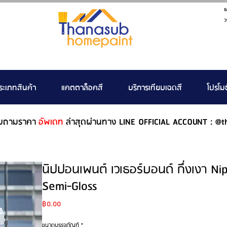
ธ
ว
ระเภทสินค้า
แคตตาล็อคสี
บริการเทียบเฉดสี
โปรโมช
บถามราคา
อัพเดท
ล่าสุดผ่านทาง LINE OFFICIAL ACCOUNT : @t
นิปปอนเพนต์ เวเธอร์บอนด์ กึ่งเงา N
Semi-Gloss
Price
฿0.00
ขนาดบรรจุภัณฑ์
*