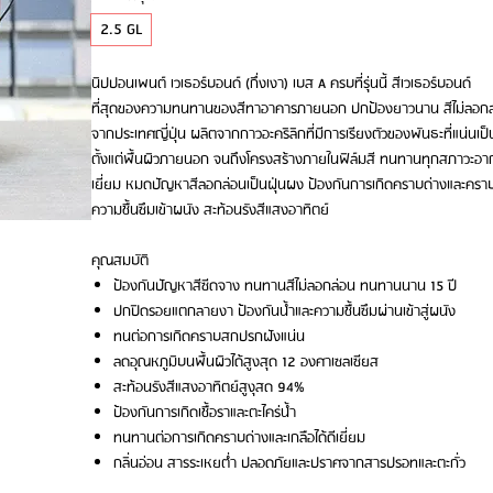
2.5 GL
นิปปอนเพนต์ เวเธอร์บอนด์ (กึ่งเงา) เบส A ครบที่รุ่นนี้ สีเวเธอร์บอนด์
ที่สุดของความทนทานของสีทาอาคารภายนอก ปกป้องยาวนาน สีไม่ลอกล่
จากประเทศญี่ปุ่น ผลิตจากกาวอะคริลิกที่มีการเรียงตัวของพันธะที่แน่นเป
ตั้งแต่พื้นผิวภายนอก จนถึงโครงสร้างภายในฟิล์มสี ทนทานทุกสภาวะอากาศ
เยี่ยม หมดปัญหาสีลอกล่อนเป็นฝุ่นผง ป้องกันการเกิดคราบด่างและคราบ
ความชื้นซึมเข้าผนัง สะท้อนรังสีแสงอาทิตย์
คุณสมบัติ
ป้องกันปัญหาสีซีดจาง ทนทานสีไม่ลอกล่อน ทนทานนาน 15 ปี
ปกปิดรอยแตกลายงา ป้องกันน้ำและความชื้นซึมผ่านเข้าสู่ผนัง
ทนต่อการเกิดคราบสกปรกฝังแน่น
ลดอุณหภูมิบนพื้นผิวได้สูงสุด 12 องศาเซลเซียส
สะท้อนรังสีแสงอาทิตย์สูงุสด 94%
ป้องกันการเกิดเชื้อราและตะไคร่น้ำ
ทนทานต่อการเกิดคราบด่างและเกลือได้ดีเยี่ยม
กลิ่นอ่อน สารระเหยต่ำ ปลอดภัยและปราศจากสารปรอทและตะกั่ว