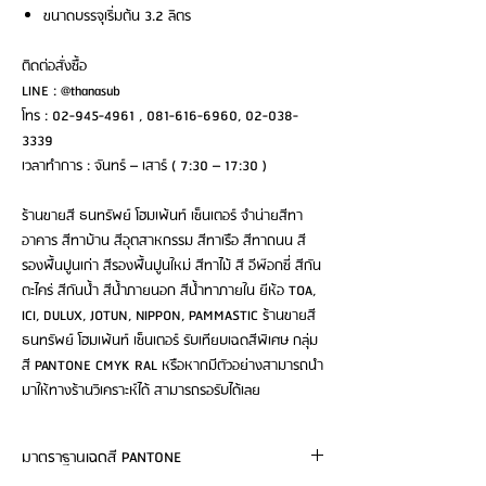
ขนาดบรรจุเริ่มต้น 3.2 ลิตร
ติดต่อสั่งซื้อ
LINE : @thanasub
โทร : 02-945-4961 , 081-616-6960, 02-038-
3339
เวลาทำการ : จันทร์ – เสาร์ ( 7:30 – 17:30 )
ร้านขายสี ธนทรัพย์ โฮมเพ้นท์ เซ็นเตอร์ จำน่ายสีทา
อาคาร สีทาบ้าน สีอุตสาหกรรม สีทาเรือ สีทาถนน สี
รองพื้นปูนเก่า สีรองพื้นปูนใหม่ สีทาไม้ สี อีพ๊อกซี่ สีกัน
ตะไคร่ สีกันน้ำ สีน้ำภายนอก สีน้ำทาภายใน ยีห้อ TOA,
ICI, DULUX, JOTUN, NIPPON, PAMMASTIC ร้านขายสี
ธนทรัพย์ โฮมเพ้นท์ เซ็นเตอร์ รับเทียบเฉดสีพิเศษ กลุ่ม
สี PANTONE CMYK RAL หรือหากมีตัวอย่างสามารถนำ
มาให้ทางร้านวิเคราะห์ได้ สามารถรอรับได้เลย
มาตราฐานเฉดสี PANTONE