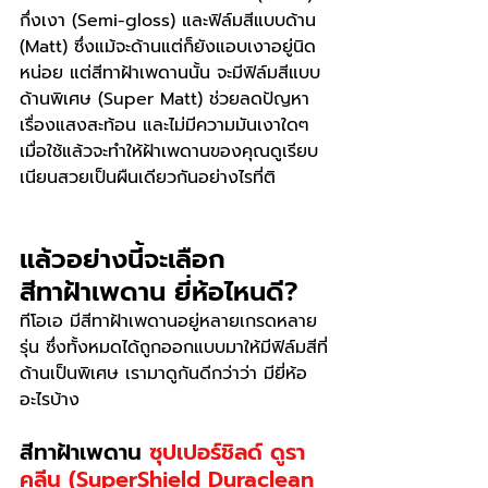
กึ่งเงา (Semi-gloss) และฟิล์มสีแบบด้าน 
(Matt) ซึ่งแม้จะด้านแต่ก็ยังแอบเงาอยู่นิด
หน่อย แต่สีทาฝ้าเพดานนั้น จะมีฟิล์มสีแบบ
ด้านพิเศษ (Super Matt) ช่วยลดปัญหา
เรื่องแสงสะท้อน และไม่มีความมันเงาใดๆ 
เมื่อใช้แล้วจะทำให้ฝ้าเพดานของคุณดูเรียบ
เนียนสวยเป็นผืนเดียวกันอย่างไรที่ติ
แล้วอย่างนี้จะเลือก
สีทาฝ้าเพดาน ยี่ห้อไหนดี?
ทีโอเอ มีสีทาฝ้าเพดานอยู่หลายเกรดหลาย
รุ่น ซึ่งทั้งหมดได้ถูกออกแบบมาให้มีฟิล์มสีที่
ด้านเป็นพิเศษ เรามาดูกันดีกว่าว่า มียี่ห้อ
อะไรบ้าง
สีทาฝ้าเพดาน 
ซุปเปอร์ชิลด์ ดูรา
คลีน (SuperShield Duraclean 