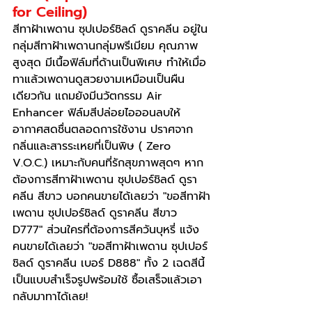
for Ceiling)
สีทาฝ้าเพดาน ซุปเปอร์ชิลด์ ดูราคลีน อยู่ใน
กลุ่มสีทาฝ้าเพดานกลุ่มพรีเมียม คุณภาพ
สูงสุด มีเนื้อฟิล์มที่ด้านเป็นพิเศษ ทำให้เมื่อ
ทาแล้วเพดานดูสวยงามเหมือนเป็นผืน
เดียวกัน แถมยังมีนวัตกรรม Air 
Enhancer ฟิล์มสีปล่อยไอออนลบให้
อากาศสดชื่นตลอดการใช้งาน ปราศจาก
กลิ่นและสารระเหยที่เป็นพิษ ( Zero 
V.O.C.) เหมาะกับคนที่รักสุขภาพสุดๆ หาก
ต้องการสีทาฝ้าเพดาน ซุปเปอร์ชิลด์ ดูรา
คลีน สีขาว บอกคนขายได้เลยว่า "ขอสีทาฝ้า
เพดาน ซุปเปอร์ชิลด์ ดูราคลีน สีขาว 
D777" ส่วนใครที่ต้องการสีควันบุหรี่ แจ้ง
คนขายได้เลยว่า "ขอสีทาฝ้าเพดาน ซุปเปอร์
ชิลด์ ดูราคลีน เบอร์ D888" ทั้ง 2 เฉดสีนี้
เป็นแบบสำเร็จรูปพร้อมใช้ ซื้อเสร็จแล้วเอา
กลับมาทาได้เลย!