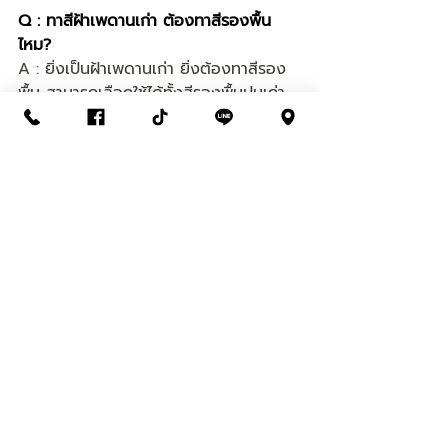
Q : ทาสีฝ้าเพดานเก่า ต้องทาสีรองพื้น
ไหม?
A : ยิ่งเป็นฝ้าเพดานเก่า ยิ่งต้องทาสีรอง
พื้น สามารถเลือกใช้ได้ทั้งสีรองพื้นปูนเก่า 
และสีรองพื้นอเนกประสงค์ ที่สำคัญอย่าลืม
ทำความสะอาดพื้นผิวให้สะอาดหมดจดก่อน
ทาสีรองพื้น เพื่อลดการเกิดปัญหาสีหลุ
ดล่อน
ที่มา : 
https://www.toagroup.com/th/blog
s/toa-tips-how-to/117/toa-ceiling-
paint-tips