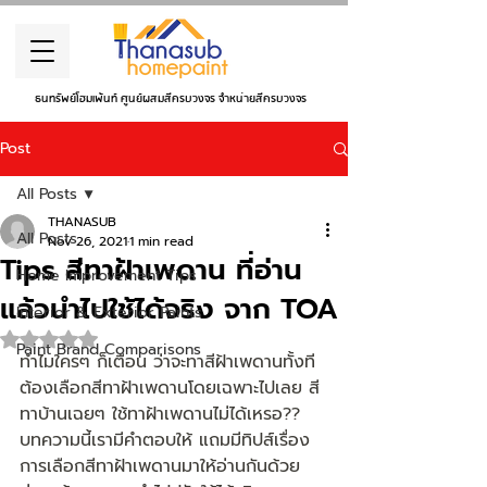
ธนทรัพย์โฮมเพ้นท์ ศูนย์ผสมสีครบวงจร จำหน่ายสีครบวงจร
Post
All Posts
THANASUB
All Posts
Nov 26, 2021
1 min read
Tips สีทาฝ้าเพดาน ที่อ่าน
Home Improvement Tips
แล้วนำไปใช้ได้จริง จาก TOA
Interior & Exterior Paints
Rated NaN out of 5 stars.
Paint Brand Comparisons
ทำไมใครๆ ก็เตือน ว่าจะทาสีฝ้าเพดานทั้งที 
ต้องเลือกสีทาฝ้าเพดานโดยเฉพาะไปเลย สี
ทาบ้านเฉยๆ ใช้ทาฝ้าเพดานไม่ได้เหรอ?? 
บทความนี้เรามีคำตอบให้ แถมมีทิปส์เรื่อง
การเลือกสีทาฝ้าเพดานมาให้อ่านกันด้วย 