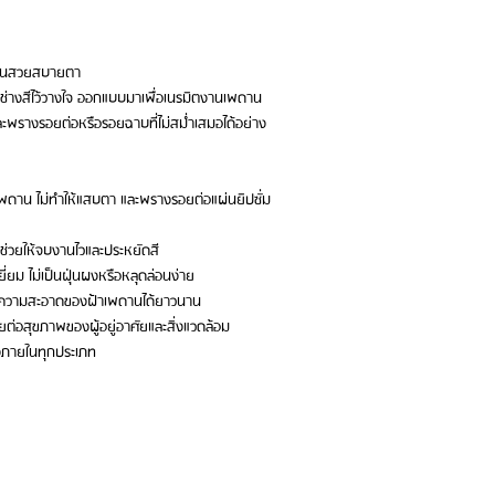
นียนสวยสบายตา
ช่างสีไว้วางใจ ออกแบบมาเพื่อเนรมิตงานเพดาน
ละพรางรอยต่อหรือรอยฉาบที่ไม่สม่ำเสมอได้อย่าง
พดาน ไม่ทำให้แสบตา และพรางรอยต่อแผ่นยิปซั่ม
ย ช่วยให้จบงานไวและประหยัดสี
ยี่ยม ไม่เป็นฝุ่นผงหรือหลุดล่อนง่าย
รักษาความสะอาดของฝ้าเพดานได้ยาวนาน
่อสุขภาพของผู้อยู่อาศัยและสิ่งแวดล้อม
ต่งภายในทุกประเภท