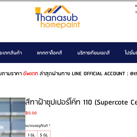
ธ
ว
ระเภทสินค้า
แคตตาล็อคสี
บริการเทียบเฉดสี
โปรโมช
บถามราคา
อัพเดท
ล่าสุดผ่านทาง LINE OFFICIAL ACCOUNT : @t
สีทาฝ้าซุปเปอร์โค๊ท 110 (Supercote Ce
Price
฿0.00
ขนาดบรรจุภัณฑ์
*
1 GL
5 GL