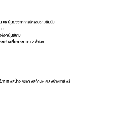
ัน และฝุ่นผงจากการขัดรอยฉาบยิปซั่ม
่ยว
อล็อกฝุ่นสีเดิม
งระหว่างเที่ยวประมาณ 2 ชั่วโมง
110 #สีน้ำอะคริลิก #สีด้านพิเศษ #ช่างทาสี #รี