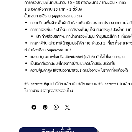
การครอบคลุมพื้นที่
ประมาณ 30 - 35 ตารางเมตร / แกลลอน / เที่ยว
ระยะเวลาแห้งทาทับ
30 นาที - 2 ชั่วโมง
ขั้นตอนการใช้งาน (Application Guide)
การเตรียมพื้นผิว: พื้นผิวฝ้าต้องแห้งสนิท สะอาด ปราศจากคราบไขม
การทารองพื้น: * ฝ้าใหม่: ทาสีรองพื้นปูนใหม่กันด่างซุปเปอร์โค๊ท 1 เที
ฝ้าเก่า/เสื่อมสภาพ: ทาน้ำยารองพื้นปูนเก่าซุปเปอร์โค๊ท 1 เที่ยวเพื่
การทาสีทับหน้า: ทาสีฝ้าซุปเปอร์โค๊ท 110 จำนวน 2 เที่ยว ทิ้งระยะห่า
ทำไมต้องเลือก Supercote 110?
แบรนด์คุณภาพในเครือ AkzoNobel (ดูลักซ์) มั่นใจได้ในมาตรฐาน
เป็นเฉดสียอดนิยมที่โครงการบ้านและคอนโดมิเนียมเลือกใช้
ความคุ้มค่าสูง ให้งานออกมาสวยระดับมืออาชีพในราคาที่จับต้องได้
#Supercote #ซุปเปอร์โค๊ท #สีทาฝ้า #สีทาเพดาน #Supercote110 #สีทาฝ้า
โนเวทบ้าน #วัสดุก่อสร้างออนไลน์