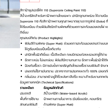
สีทาฝ้าซุปเปอร์โค๊ท 110 (Supercote Ceiling Paint 110)
สีน้ำอะคริลิกสำหรับทาฝ้าเพดานโดยเฉพาะ ปกปิดจุดบกพร่อง ให้งานเ
Supercote 110 คือสีทาฝ้าเพดานคุณภาพมาตรฐานจากดูลักซ์ (Dulux) ที่
ให้เรียบเนียน ด้วยฟิล์มสีชนิดด้านพิเศษที่ช่วยลดการสะท้อนของแสงไฟ แ
ดีเยี่ยม
คุณสมบัติเด่น (Product Highlights)
ฟิล์มสีด้านพิเศษ (Super Matt): ช่วยลดการสะท้อนของแสงสว่างบนเ
ให้ดูเรียบเนียนเป็นเนื้อเดียวกัน
ปกปิดพื้นผิวดีเยี่ยม: เนื้อสีละเอียด กลบมิดรอยต่อและรอยสกรูได้ง่า
ยึดเกาะแน่น ไม่ลอกล่อน: ฟิล์มสีมีความทนทาน ยึดเกาะพื้นผิวฝ้าได้ดีเ
ป้องกันเชื้อรา: มีสารยับยั้งการเจริญเติบโตของเชื้อราบนฟิล์มสี 
ปลอดภัยไร้สารอันตราย: ปราศจากสารปรอทและตะกั่ว 100% ปลอดภัยต
กลิ่นอ่อน: สามารถเข้าอยู่ได้เร็วหลังทาสีเสร็จ เหมาะสำหรับงานตกแ
ข้อมูลทางเทคนิค (Technical Specifications)
รายละเอียด
ข้อมูลผลิตภัณฑ์
ประเภทสี
สีน้ำอะคริลิก (Water-based Acrylic)
พื้นที่การใช้งาน
ฝ้าเพดานภายในอาคาร (ยิปซั่มบอร์ด, คอนกรีต)
ลักษณะฟิล์มสี
ด้านพิเศษ (Super Matt)