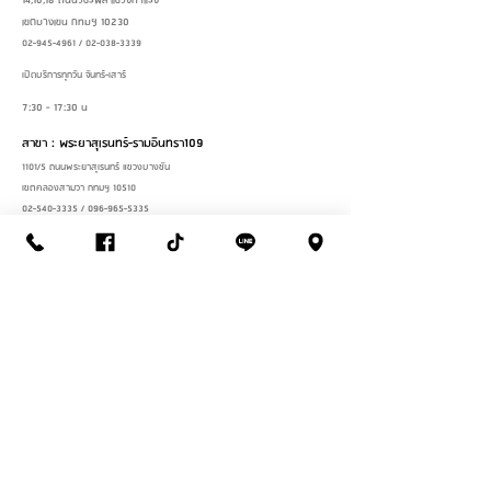
14,16,18 ถนนวัชรพล แขวงท่าแร้ง
เขตบางเขน กทมฯ 10230
02-945-4961
/
02-038-3339
เปิดบริการทุกวัน จันทร์-เสาร์
7:30 - 17:30 น
สาขา : พระยาสุเรนทร์-รามอินทรา109
1101/5 ถนนพระยาสุเรนทร์ แขวงบางชัน
เขตคลองสามวา กทมฯ 10510
02-540-3335
/
096-965-5335
เปิดบริการทุกวัน จันทร์-เสาร์
8:00 - 17:30 น
แอดไลน์เพื่อสอบถามสินค้า
LINE OFFICIAL
2026
© Thanasub Homepaint Center Part., Ltd. All Rights Reserved