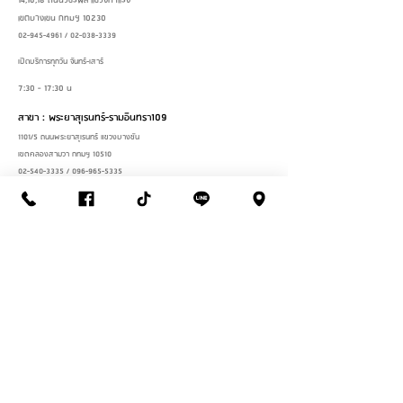
14,16,18 ถนนวัชรพล แขวงท่าแร้ง
เขตบางเขน กทมฯ 10230
02-945-4961
/
02-038-3339
เปิดบริการทุกวัน จันทร์-เสาร์
7:30 - 17:30 น
สาขา : พระยาสุเรนทร์-รามอินทรา109
1101/5 ถนนพระยาสุเรนทร์ แขวงบางชัน
เขตคลองสามวา กทมฯ 10510
02-540-3335
/
096-965-5335
เปิดบริการทุกวัน จันทร์-เสาร์
8:00 - 17:30 น
แอดไลน์เพื่อสอบถามสินค้า
LINE OFFICIAL
2026
© Thanasub Homepaint Center Part., Ltd. All Rights Reserved