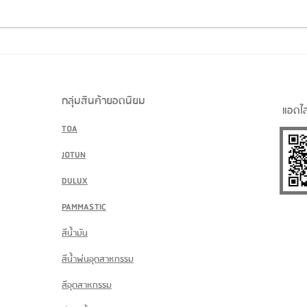
𝗧𝗢𝗔 𝗖𝗼𝗹𝗼𝗿 𝗧𝗿𝗲𝗻𝗱𝘀
𝟮𝟬𝟮𝟲 :“𝗧𝗵𝗲
𝗣𝗶𝗴𝗺𝗲𝗻𝘁𝘂𝗺”
กลุ่มสินค้ายอดนิยม
แอดไล
TOA
JOTUN
DULUX
PAMMASTIC
สีน้ำมัน
สีน้ำพ่นอุตสาหกรรม
สีอุตสาหกรรม