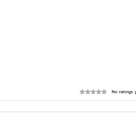
Rated 0 out of 5 star
No ratings 