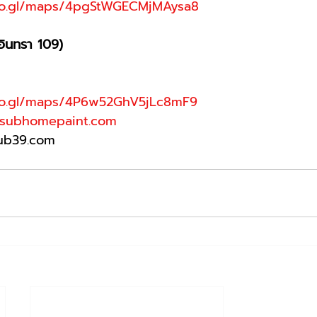
oo.gl/maps/4pgStWGECMjMAysa8
อินทรา 109) 
oo.gl/maps/4P6w52GhV5jLc8mF9
subhomepaint.com
sub39.com