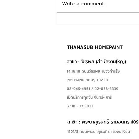
สีทาบ้านยี่ห้อไหนดี? เปรียบ
Write a comment...
เทียบ TOA, Jotun, Beger,
Nippon, Dulux (ฉบับร้าน
สีตอบเอง)
THANASUB HOMEPAINT
สาขา : วัชรพล (สำนักงานใหญ่)
14,16,18 ถนนวัชรพล แขวงท่าแร้ง
เขตบางเขน กทมฯ 10230
02-945-4961 / 02-038-3339
เปิดบริการทุกวัน จันทร์-เสาร์
7:30 - 17:30 น
สาขา : พระยาสุเรนทร์-รามอินทรา109
1101/5 ถนนพระยาสุเรนทร์ แขวงบางชัน